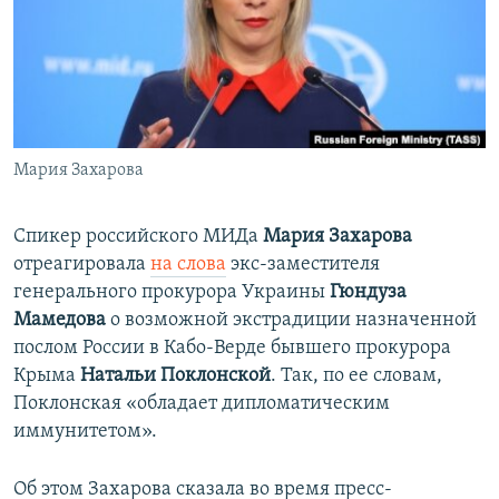
ПРИСОЕДИНЯЙТЕСЬ!
ПОБЕДИТЕЛЕЙ НЕ СУДЯТ?
КРЫМ.НЕПОКОРЕННЫЙ
ELIFBE
УКРАИНСКАЯ ПРОБЛЕМА КРЫМА
Все сайты RFE/RL
Мария Захарова
Спикер российского МИДа
Мария Захарова
отреагировала
на слова
экс-заместителя
генерального прокурора Украины
Гюндуза
Мамедова
о возможной экстрадиции назначенной
послом России в Кабо-Верде бывшего прокурора
Крыма
Натальи Поклонской
. Так, по ее словам,
Поклонская «обладает дипломатическим
иммунитетом».
Об этом Захарова сказала во время пресс-