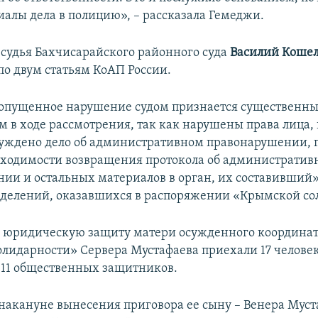
иалы дела в полицию», – рассказала Гемеджи.
, судья Бахчисарайского районного суда
Василий Коше
по двум статьям КоАП России.
опущенное нарушение судом признается существенн
 в ходе рассмотрения, так как нарушены права лица,
буждено дело об административном правонарушении, 
бходимости возвращения протокола об административ
ии и остальных материалов в орган, их составивший»,
еделений, оказавшихся в распоряжении «Крымской со
 юридическую защиту матери осужденного координа
лидарности» Сервера Мустафаева приехали 17 человек
и 11 общественных защитников.
– накануне вынесения приговора ее сыну – Венера Мус