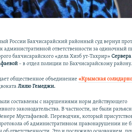
ый России Бахчисарайский районный суд вернул прот
к административной ответственности за одиночный п
орого бахчисарайского «дела Хизб ут-Тахрир»
Сервера
афаевой
– в отдел полиции по Бахчисарайскому району
щает общественное объединение
«Крымская солидарно
двоката
Лилю Гемеджи.
ыли составлены с нарушениями норм действующего
вного законодательства. В частности, не были разъяс
Венере Мустафаевой. Переводчик, который присутство
протокола об административном правонарушении не 
 об ответственности. Это и послужило основанием, по