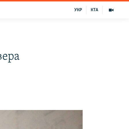
УКР
КТА
вера