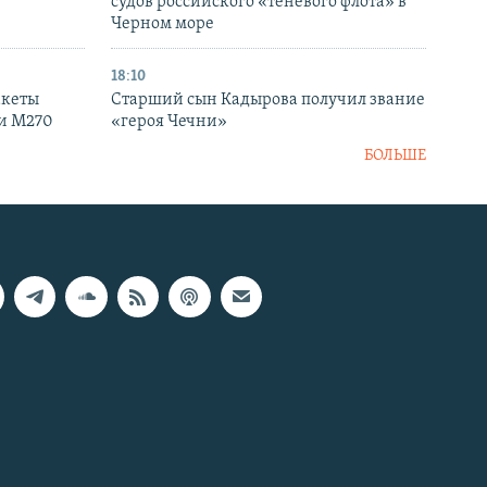
судов российского «теневого флота» в
Черном море
18:10
акеты
Старший сын Кадырова получил звание
ки M270
«героя Чечни»
БОЛЬШЕ