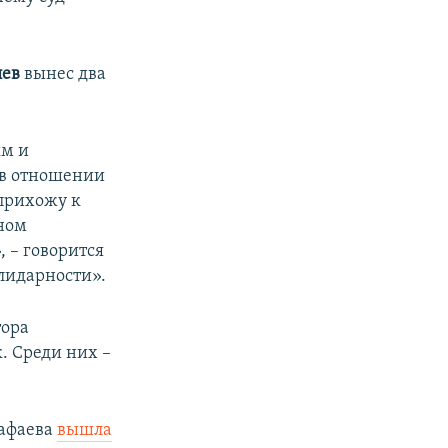
лев
вынес два
ым и
 в отношении
прихожу к
ном
 – говорится
лидарности».
тора
. Среди них –
тафаева
вышла