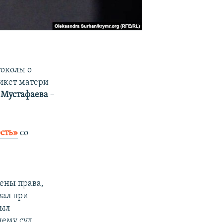
околы о
икет матери
 Мустафаева
–
.
сть»
со
нены права,
вал при
был
чему суд