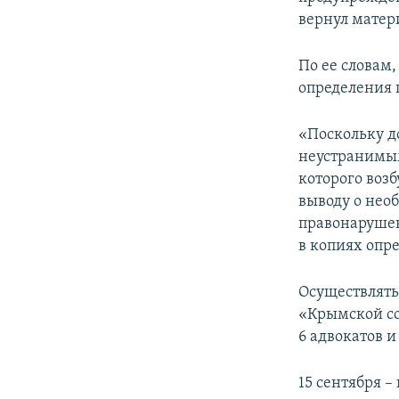
вернул матер
По ее словам
определения 
«Поскольку д
неустранимым
которого воз
выводу о нео
правонарушен
в копиях опр
Осуществлять
«Крымской со
6 адвокатов 
15 сентября 