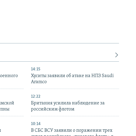
14:15
военного
Хуситы заявили об атаке на НПЗ Saudi
Aramco
12:22
ымской
Британия усилила наблюдение за
упны
российским флотом
10:14
ы
В СБС ВСУ заявили о поражении трех