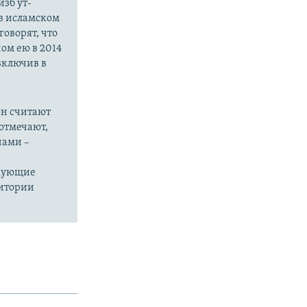
зб ут-
в исламском
оворят, что
ом ею в 2014
 включив в
ан считают
отмечают,
нами –
едующие
ритории