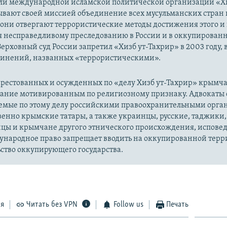
ли международной исламской политической организации «Хи
ывают своей миссией объединение всех мусульманских стран 
 они отвергают террористические методы достижения этого и г
я несправедливому преследованию в России и в оккупированн
Верховный суд России запретил «Хизб ут-Тахрир» в 2003 году,
динений, названных «террористическими».
рестованных и осужденных по «делу Хизб ут-Тахрир» крымч
вание мотивированным по религиозному признаку. Адвокаты 
уемые по этому делу российскими правоохранительными орга
енно крымские татары, а также украинцы, русские, таджики,
цы и крымчане другого этнического происхождения, испов
ународное право запрещает вводить на оккупированной тер
ство оккупирующего государства.
ся
Читать без VPN
Follow us
Печать