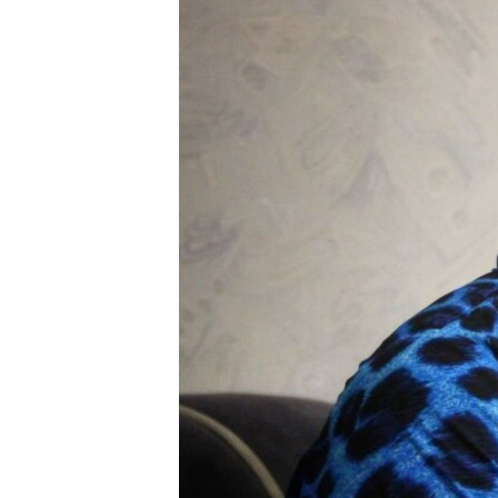
ПОБЕДИТЕЛЕЙ НЕ СУДЯТ?
КРЫМ.НЕПОКОРЕННЫЙ
ELIFBE
УКРАИНСКАЯ ПРОБЛЕМА КРЫМА