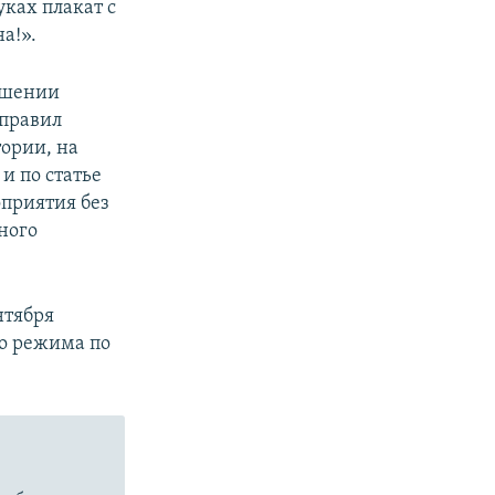
уках плакат с
а!».
ошении
 правил
ории, на
и по статье
оприятия без
ного
нтября
го режима по