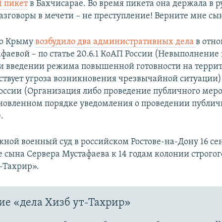
 пикет
в Бахчисарае. Во время пикета она держала в р
азговоры в мечети – не преступление! Верните мне сын
по Крыму
возбудило два административных дела
в отн
фаевой – по статье 20.6.1 КоАП России (Невыполнение
и введении режима повышенной готовности на террит
ствует угроза возникновения чрезвычайной ситуации) 
России (Организация либо проведение публичного мер
ановленном порядке уведомления о проведении публич
.
ой военный суд в российском Ростове-на-Дону 16 се
е сына Сервера Мустафаева к 14 годам колонии строго
т-Тахрир».
е «дела Хизб ут-Тахрир»