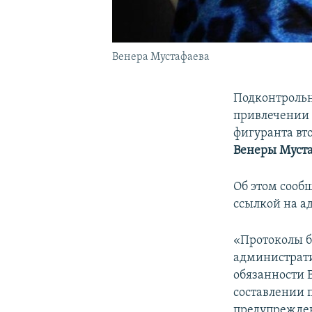
Венера Мустафаева
Подконтрольн
привлечении 
фигуранта вт
Венеры Муст
Об этом сооб
ссылкой на а
«Протоколы б
администрати
обязанности 
составлении 
предупрежден