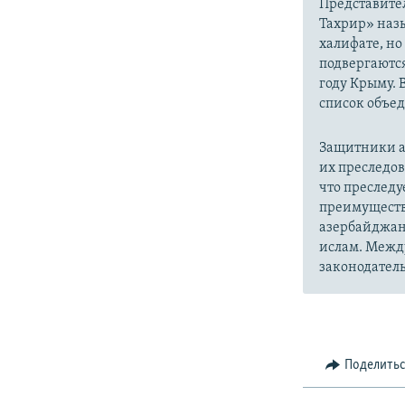
Представите
Тахрир» наз
халифате, но
подвергаютс
году Крыму. 
список объе
Защитники а
их преследо
что преслед
преимуществ
азербайджан
ислам. Межд
законодатель
Поделить