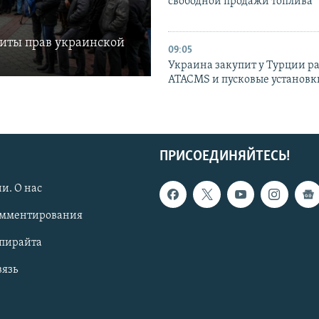
свободной продажи топлива
щиты прав украинской
09:05
Украина закупит у Турции р
ATACMS и пусковые установ
ПРИСОЕДИНЯЙТЕСЬ!
и. О нас
омментирования
опирайта
вязь