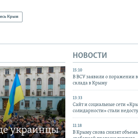
есь Крым
НОВОСТИ
15:10
В ВСУ заявили о поражении 
склада в Крыму
13:33
Сайт и социальные сети «Кр
солидарности» стали недост
11:18
где украинцы
В Крыму снова снизят объем