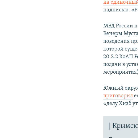
на одиночный
надписью: «Р
МВД России 
Венеры Муста
поведения пр
которой суще
20.2.2 КоАП 
подачи в уст
мероприятия)
Южный окружн
приговорил
е
«делу Хизб у
Крымски