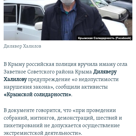
ПРИСОЕДИНЯЙТЕСЬ!
ПОБЕДИТЕЛЕЙ НЕ СУДЯТ?
КРЫМ.НЕПОКОРЕННЫЙ
ELIFBE
УКРАИНСКАЯ ПРОБЛЕМА КРЫМА
Все сайты RFE/RL
Дилявер Халилов
В Крыму российская полиция вручила имаму села
Заветное Советского района Крыма
Диляверу
Халилову
предупреждение «о недопустимости
нарушения закона», сообщили активисты
«Крымской солидарности»
.
В документе говорится, что «при проведении
собраний, митингов, демонстраций, шествий и
пикетирований не допускается осуществление
экстремистской деятельности».