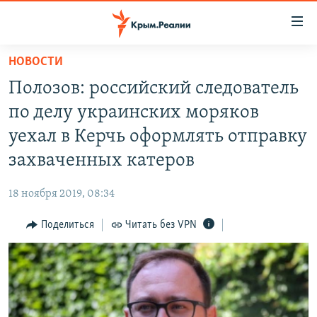
Доступность
ссылки
Вернуться
НОВОСТИ
к
НОВОСТИ
Полозов: российский следователь
основному
СПЕЦПРОЕКТЫ
содержанию
по делу украинских моряков
ВОДА
Вернутся
ГРУЗ 200
уехал в Керчь оформлять отправку
к
ИСТОРИЯ
КАРТА ВОЕННЫХ ОБЪЕКТОВ КРЫМА
захваченных катеров
главной
ЕЩЕ
11 ЛЕТ ОККУПАЦИИ КРЫМА. 11 ИСТОРИЙ СОПРОТИВЛЕНИЯ
навигации
18 ноября 2019, 08:34
Вернутся
РАДІО СВОБОДА
ИНТЕРАКТИВ
к
Поделиться
Читать без VPN
КАК ОБОЙТИ БЛОКИРОВКУ
ИНФОГРАФИКА
поиску
ТЕЛЕПРОЕКТ КРЫМ.РЕАЛИИ
Українською
СОВЕТЫ ПРАВОЗАЩИТНИКОВ
Qırımtatar
ПРОПАВШИЕ БЕЗ ВЕСТИ