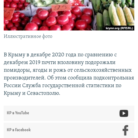
ПРИСОЕДИНЯЙТЕСЬ!
ПОБЕДИТЕЛЕЙ НЕ СУДЯТ?
КРЫМ.НЕПОКОРЕННЫЙ
ELIFBE
Иллюстративное фото
УКРАИНСКАЯ ПРОБЛЕМА КРЫМА
Все сайты RFE/RL
В Крыму в декабре 2020 года по сравнению с
декабрем 2019 почти вполовину подорожали
помидоры, ягоды и рожь от сельскохозяйственных
производителей. Об этом сообщила подконтрольная
России Служба государственной статистики по
Крыму и Севастополю.
КР в YouTube
КР в Facebook