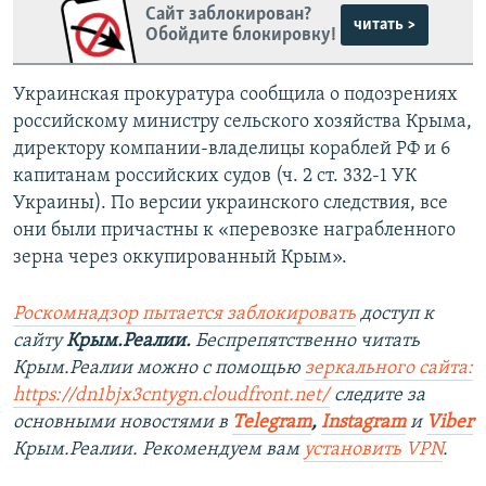
Сайт заблокирован?
читать >
Обойдите блокировку!
Украинская прокуратура сообщила о подозрениях
российскому министру сельского хозяйства Крыма,
директору компании-владелицы кораблей РФ и 6
капитанам российских судов (ч. 2 ст. 332-1 УК
Украины). По версии украинского следствия, все
они были причастны к «перевозке награбленного
зерна через оккупированный Крым».
Роскомнадзор пытается заблокировать
доступ к
сайту
Крым.Реалии.
Беспрепятственно читать
Крым.Реалии можно с помощью
зеркального сайта:
https://dn1bjx3cntygn.cloudfront.net/
следите за
основными новостями в
Telegram
,
Instagram
и
Viber
Крым.Реалии. Рекомендуем вам
установить VPN
.