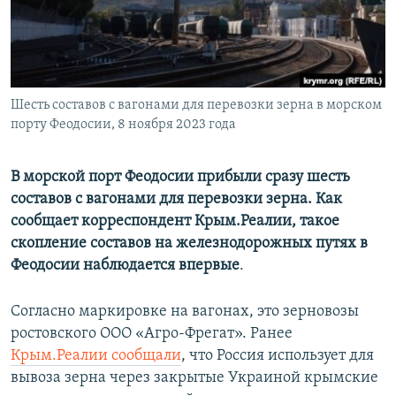
ПРИСОЕДИНЯЙТЕСЬ!
ПОБЕДИТЕЛЕЙ НЕ СУДЯТ?
КРЫМ.НЕПОКОРЕННЫЙ
ELIFBE
Шесть составов с вагонами для перевозки зерна в морском
УКРАИНСКАЯ ПРОБЛЕМА КРЫМА
порту Феодосии, 8 ноября 2023 года
Все сайты RFE/RL
В морской порт Феодосии прибыли сразу шесть
составов с вагонами для перевозки зерна. Как
сообщает корреспондент Крым.Реалии, такое
скопление составов на железнодорожных путях в
Феодосии наблюдается впервые
.
Согласно маркировке на вагонах, это зерновозы
ростовского ООО «Агро-Фрегат». Ранее
Крым.Реалии сообщали
, что Россия использует для
вывоза зерна через закрытые Украиной крымские