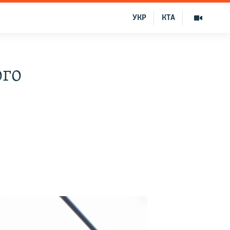
УКР
КТА
ого