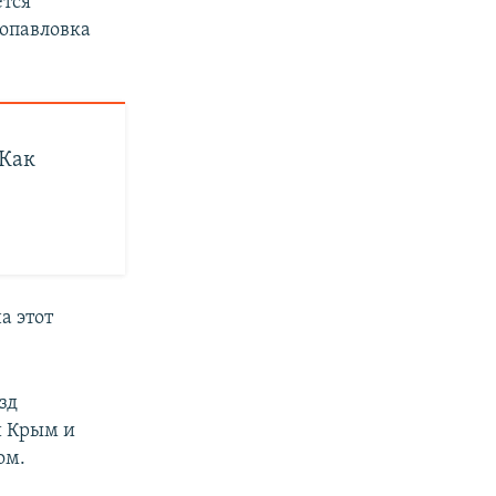
ется
вопавловка
 Как
а этот
зд
 Крым и
ом.