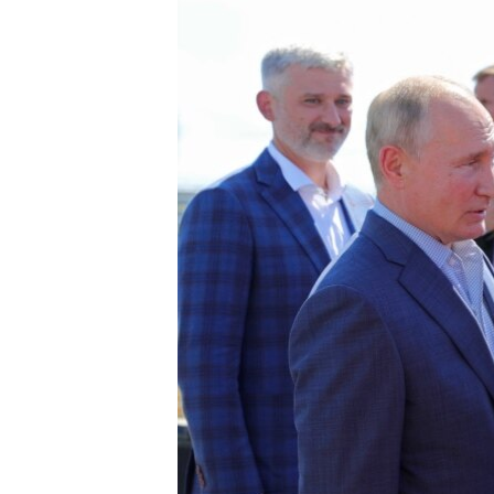
ПОБЕДИТЕЛЕЙ НЕ СУДЯТ?
КРЫМ.НЕПОКОРЕННЫЙ
ELIFBE
УКРАИНСКАЯ ПРОБЛЕМА КРЫМА