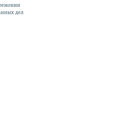
еремонии
анных дел