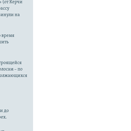
 (от Керчи
рассу
винули на
о время
шить
строящейся
олосам – по
одолжающихся
и до
рех.