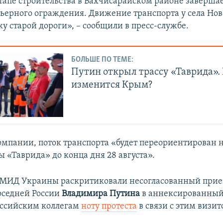
тапе строительства в Бахчисарайском районе заверша
рьерного ограждения. Движение транспорта у села Но
ку старой дороги», – сообщили в пресс-службе.
БОЛЬШЕ ПО ТЕМЕ:
Путин открыл трассу «Таврида».
изменится Крым?
мпании, поток транспорта «будет переориентирован н
ы «Таврида» до конца дня 28 августа».
 МИД Украины раскритиковали несогласованный прие
оседней России
Владимира Путина
в аннексированный
оссийским коллегам
ноту протеста
в связи с этим визит