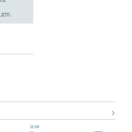
сь.
 ДТП.
11:50