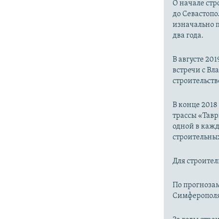
О начале стр
до Севастопо
изначально п
два года.
В августе 20
встречи с В
строительств
В конце 2018
трассы «Тавр
одной в каж
строительных
Для строител
По прогнозам
Симферополя 