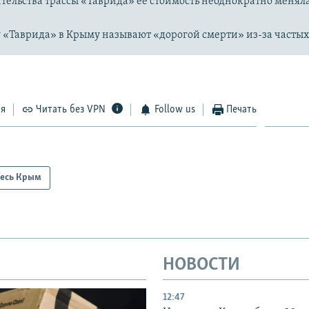
ительства трассы «Таврида» ее стоимость неоднократно меняла
 «Таврида» в Крыму называют «дорогой смерти» из-за частых
ся
Читать без VPN
Follow us
Печать
есь Крым
НОВОСТИ
12:47