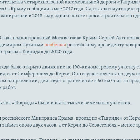
оительства четырехполосной автомобильной дороги «Таврида»
ля) в Крыму сообщили в мае 2017 года. Сдать в эксплуатацию т
ланировали в 2018 году, однако позже сроки строительства сд
19 года подконтрольный Москве глава Крыма Сергей Аксенов в
ладимиром Путиным
пообещал
российскому президенту завер
о трассы «Таврида» до 2020 года.
 года было открыто движение по 190-километровому участку 
ида» от Симферополя до Керчи. Оно осуществляется по двум п
дом направлении, действует ограничение в 60 км/ч из-за пр
 работ.
ьства «Тавриды» были изъяты тысячи земельных участков.
 российского Минтранса Крыма, проезд по «Тавриде» от Керч
займет около двух часов, а от Керчи до Севастополя – менее т