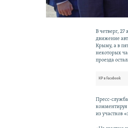
В четверг, 27
движение авт
Крыму, а в пя
некоторых час
проезда оста
КР в Facebook
Пресс-служба
комментируя 
из участков 