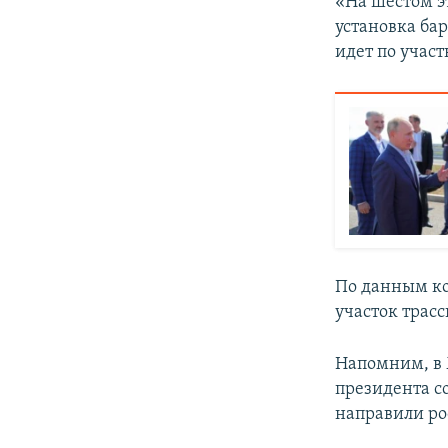
«На шестом э
установка ба
идет по участ
По данным ко
участок трасс
Напомним, в
президента с
направили р