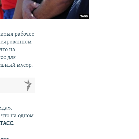
крыл рабочее
ексированном
что на
ос для
ельный мусор.
м
ида»,
 что на одном
ТАСС
.