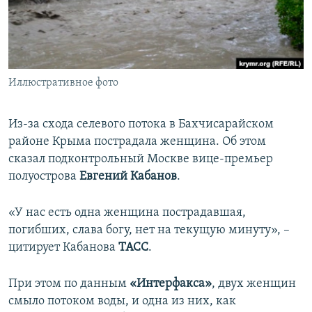
ПРИСОЕДИНЯЙТЕСЬ!
ПОБЕДИТЕЛЕЙ НЕ СУДЯТ?
КРЫМ.НЕПОКОРЕННЫЙ
ELIFBE
Иллюстративное фото
УКРАИНСКАЯ ПРОБЛЕМА КРЫМА
Все сайты RFE/RL
Из-за схода селевого потока в Бахчисарайском
районе Крыма пострадала женщина. Об этом
сказал подконтрольный Москве вице-премьер
полуострова
Евгений Кабанов
.
«У нас есть одна женщина пострадавшая,
погибших, слава богу, нет на текущую минуту», –
цитирует Кабанова
ТАСС
.
При этом по данным
«Интерфакса»
, двух женщин
смыло потоком воды, и одна из них, как