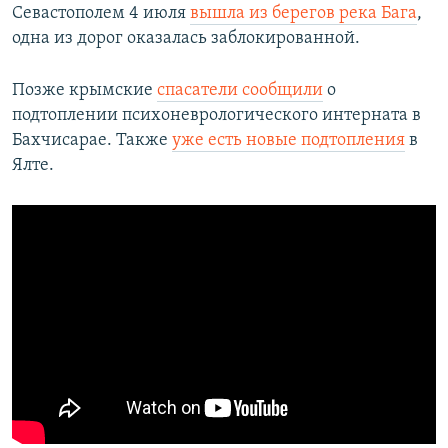
Севастополем 4 июля
вышла из берегов река Бага
,
одна из дорог оказалась заблокированной.
Позже крымские
спасатели сообщили
о
подтоплении психоневрологического интерната в
Бахчисарае. Также
уже есть новые подтопления
в
Ялте.