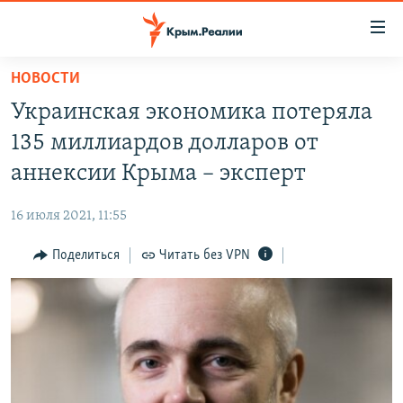
Доступность
ссылки
Вернуться
НОВОСТИ
к
НОВОСТИ
Украинская экономика потеряла
основному
СПЕЦПРОЕКТЫ
содержанию
135 миллиардов долларов от
ВОДА
Вернутся
ГРУЗ 200
аннексии Крыма – эксперт
к
ИСТОРИЯ
КАРТА ВОЕННЫХ ОБЪЕКТОВ КРЫМА
главной
16 июля 2021, 11:55
ЕЩЕ
11 ЛЕТ ОККУПАЦИИ КРЫМА. 11 ИСТОРИЙ СОПРОТИВЛЕНИЯ
навигации
Вернутся
Поделиться
Читать без VPN
РАДІО СВОБОДА
ИНТЕРАКТИВ
к
КАК ОБОЙТИ БЛОКИРОВКУ
ИНФОГРАФИКА
поиску
ТЕЛЕПРОЕКТ КРЫМ.РЕАЛИИ
Українською
СОВЕТЫ ПРАВОЗАЩИТНИКОВ
Qırımtatar
ПРОПАВШИЕ БЕЗ ВЕСТИ