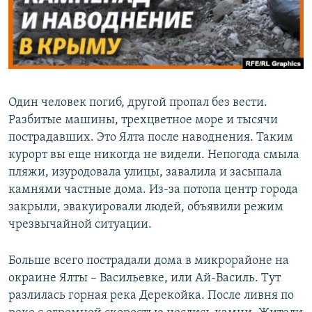
ПРИСОЕДИНЯЙТЕСЬ!
ПОБЕДИТЕЛЕЙ НЕ СУДЯТ?
КРЫМ.НЕПОКОРЕННЫЙ
ELIFBE
УКРАИНСКАЯ ПРОБЛЕМА КРЫМА
Один человек погиб, другой пропал без вести.
Все сайты RFE/RL
Разбитые машины, трехцветное море и тысячи
пострадавших. Это Ялта после наводнения. Таким
курорт вы еще никогда не видели. Непогода смыла
пляжи, изуродовала улицы, завалила и засыпала
камнями частные дома. Из-за потопа центр города
закрыли, эвакуировали людей, объявили режим
чрезвычайной ситуации.
Больше всего пострадали дома в микрорайоне на
окраине Ялты – Васильевке, или Ай-Василь. Тут
разлилась горная река Дерекойка. После ливня по