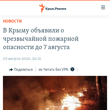
Доступность
ссылки
Вернуться
НОВОСТИ
к
НОВОСТИ
В Крыму объявили о
основному
СПЕЦПРОЕКТЫ
содержанию
чрезвычайной пожарной
ВОДА
Вернутся
ГРУЗ 200
опасности до 7 августа
к
ИСТОРИЯ
КАРТА ВОЕННЫХ ОБЪЕКТОВ КРЫМА
главной
03 августа 2020, 20:15
ЕЩЕ
11 ЛЕТ ОККУПАЦИИ КРЫМА. 11 ИСТОРИЙ СОПРОТИВЛЕНИЯ
навигации
Вернутся
Поделиться
Читать без VPN
РАДІО СВОБОДА
ИНТЕРАКТИВ
к
КАК ОБОЙТИ БЛОКИРОВКУ
ИНФОГРАФИКА
поиску
ТЕЛЕПРОЕКТ КРЫМ.РЕАЛИИ
Українською
СОВЕТЫ ПРАВОЗАЩИТНИКОВ
Qırımtatar
ПРОПАВШИЕ БЕЗ ВЕСТИ