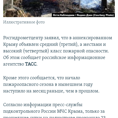
ПРИСОЕДИНЯЙТЕСЬ!
ПОБЕДИТЕЛЕЙ НЕ СУДЯТ?
КРЫМ.НЕПОКОРЕННЫЙ
Иллюстративное фото
ELIFBE
УКРАИНСКАЯ ПРОБЛЕМА КРЫМА
Росгидрометцентр заявил, что в аннексированном
Все сайты RFE/RL
Крыму объявлен средний (третий), а местами и
высокий (четвертый) класс пожарной опасности.
Об этом сообщает российское информационное
агентство
ТАСС
.
Кроме этого сообщается, что начало
пожароопасного сезона в нынешнем году
наступило на месяц раньше, чем в прошлом.
Согласно информации пресс-службы
подконтрольного России МЧС Крыма, только за