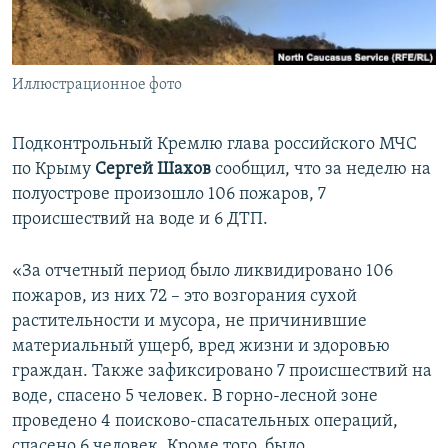
ПРИСОЕДИНЯЙТЕСЬ!
ПОБЕДИТЕЛЕЙ НЕ СУДЯТ?
КРЫМ.НЕПОКОРЕННЫЙ
Иллюстрационное фото
ELIFBE
УКРАИНСКАЯ ПРОБЛЕМА КРЫМА
Подконтрольный Кремлю глава российского МЧС
Все сайты RFE/RL
по Крыму
Сергей Шахов
сообщил, что за неделю на
полуострове произошло 106 пожаров, 7
происшествий на воде и 6 ДТП.
«За отчетный период было ликвидировано 106
пожаров, из них 72 – это возгорания сухой
растительности и мусора, не причинившие
материальный ущерб, вред жизни и здоровью
граждан. Также зафиксировано 7 происшествий на
воде, спасено 5 человек. В горно-лесной зоне
проведено 4 поисково-спасательных операций,
спасено 6 человек. Кроме того, было