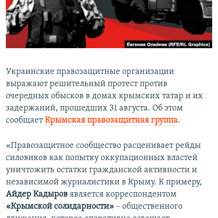
ПРИСОЕДИНЯЙТЕСЬ!
ПОБЕДИТЕЛЕЙ НЕ СУДЯТ?
КРЫМ.НЕПОКОРЕННЫЙ
ELIFBE
УКРАИНСКАЯ ПРОБЛЕМА КРЫМА
Украинские правозащитные организации
Все сайты RFE/RL
выражают решительный протест против
очередных обысков в домах крымских татар и их
задержаний, прошедших 31 августа. Об этом
сообщает
Крымская правозащитная группа
.
«Правозащитное сообщество расценивает рейды
силовиков как попытку оккупационных властей
уничтожить остатки гражданской активности и
независимой журналистики в Крыму. К примеру,
Айдер Кадыров
является корреспондентом
«Крымской солидарности»
– общественного