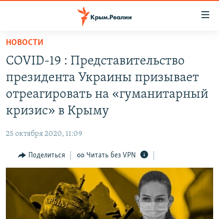
Доступность
ссылки
Вернуться
НОВОСТИ
к
НОВОСТИ
COVID-19 : Представительство
основному
СПЕЦПРОЕКТЫ
содержанию
президента Украины призывает
ВОДА
Вернутся
ГРУЗ 200
отреагировать на «гуманитарный
к
ИСТОРИЯ
КАРТА ВОЕННЫХ ОБЪЕКТОВ КРЫМА
кризис» в Крыму
главной
ЕЩЕ
11 ЛЕТ ОККУПАЦИИ КРЫМА. 11 ИСТОРИЙ СОПРОТИВЛЕНИЯ
навигации
25 октября 2020, 11:09
Вернутся
РАДІО СВОБОДА
ИНТЕРАКТИВ
к
Поделиться
Читать без VPN
КАК ОБОЙТИ БЛОКИРОВКУ
ИНФОГРАФИКА
поиску
ТЕЛЕПРОЕКТ КРЫМ.РЕАЛИИ
Українською
СОВЕТЫ ПРАВОЗАЩИТНИКОВ
Qırımtatar
ПРОПАВШИЕ БЕЗ ВЕСТИ