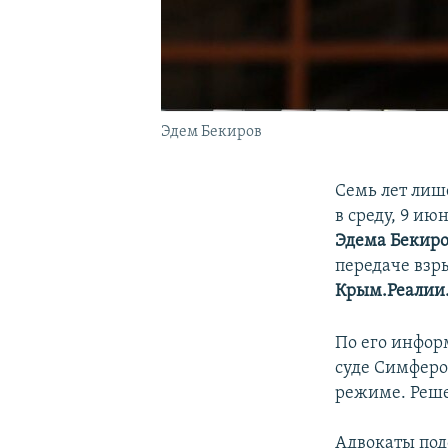
Эдем Бекиров
Семь лет лиш
в среду, 9 ию
Эдема Бекир
передаче взр
Крым.Реалии
По его инфор
суде Симферо
режиме. Реше
Адвокаты подс