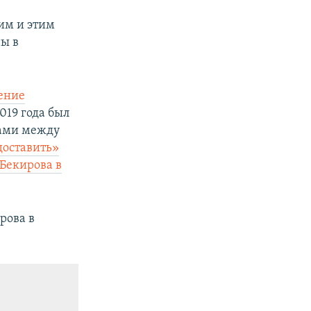
ким и этим
ы в
ение
019 года был
нами между
доставить»
 Бекирова в
рова в