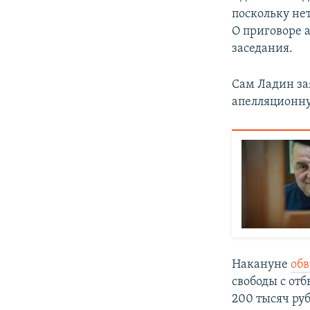
поскольку нет
О приговоре 
заседания.
Сам Ладин зая
апелляционну
Накануне
обв
свободы с от
200 тысяч ру