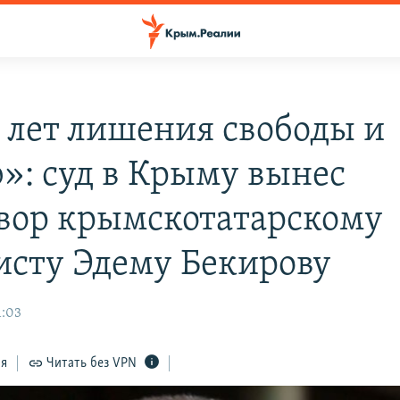
 лет лишения свободы и
»: суд в Крыму вынес
вор крымскотатарскому
исту Эдему Бекирову
1:03
ся
Читать без VPN