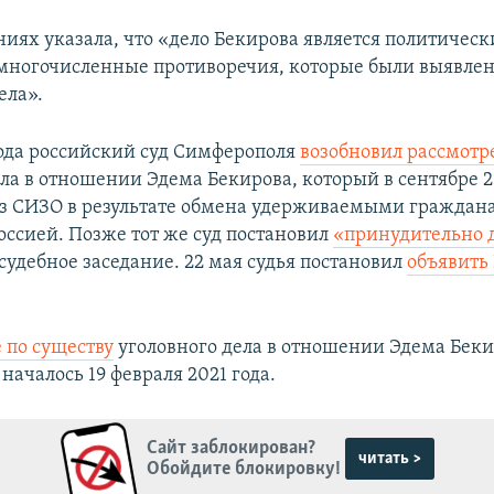
ниях указала, что «дело Бекирова является политичес
многочисленные противоречия, которые были выявлен
ела».
года российский суд Симферополя
возобновил рассмотр
ела в отношении Эдема Бекирова, который в сентябре 2
з СИЗО в результате обмена удерживаемыми гражда
оссией. Позже тот же суд постановил
«принудительно 
судебное заседание. 22 мая судья постановил
объявить
 по существу
уголовного дела в отношении Эдема Беки
ачалось 19 февраля 2021 года.
Сайт заблокирован?
читать >
Обойдите блокировку!