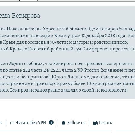
ема Бекирова
лка Новоалексеевка Херсонской области Эдем Бекиров был за
силовиками на въезде в Крым утром 12 декабря 2018 года. Изв
в Крым для посещения 78-летней матери и родственников.
ный Кремлю Киевский районный суд Симферополя арестовал
ксей Ладин сообщил, что Бекирова подозревают в совершении
по статье 222 часть 2 и 222.1 часть 2 УК России (хранение и п
еществ и боеприпасов). Юрист Лиля Гемеджи отметила, что а
ространение и транспортировку более 10 килограммов троти
нов. Бекиров неоднократно заявлял о своей невиновности.
ся
Читать без VPN
Follow us
Печать