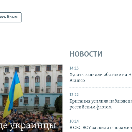
есь Крым
НОВОСТИ
14:15
Хуситы заявили об атаке на 
Aramco
12:22
Британия усилила наблюдени
российским флотом
10:14
где украинцы
В СБС ВСУ заявили о пораже