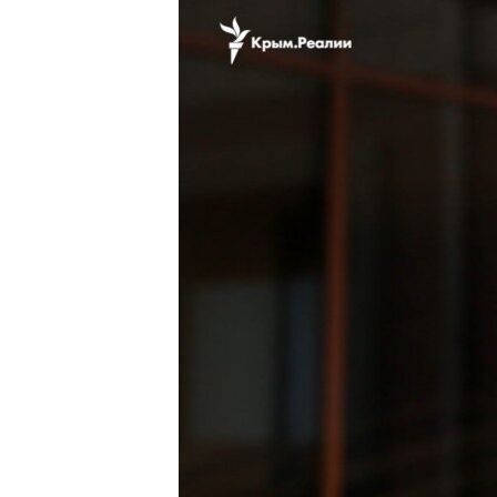
ПОБЕДИТЕЛЕЙ НЕ СУДЯТ?
КРЫМ.НЕПОКОРЕННЫЙ
ELIFBE
УКРАИНСКАЯ ПРОБЛЕМА КРЫМА