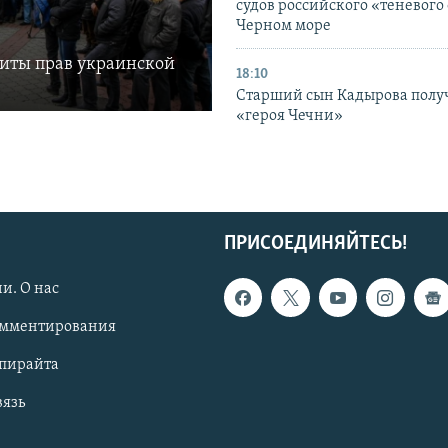
судов российского «теневого 
Черном море
щиты прав украинской
18:10
Старший сын Кадырова полу
«героя Чечни»
ПРИСОЕДИНЯЙТЕСЬ!
и. О нас
омментирования
опирайта
вязь