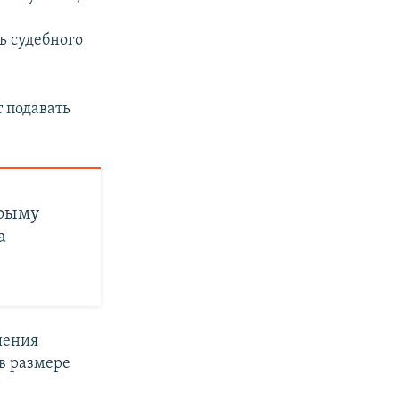
ь судебного
т подавать
Крыму
а
шения
в размере