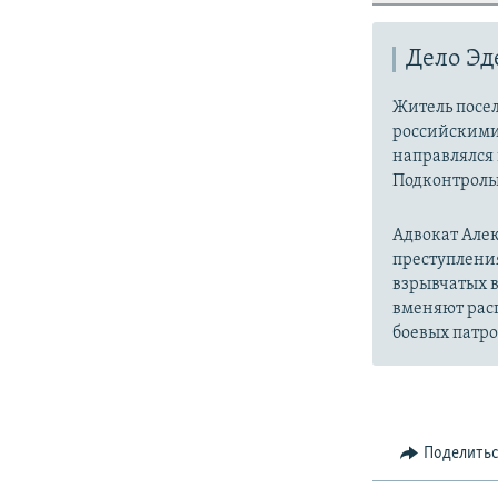
Дело Эд
Житель посе
российскими 
направлялся 
Подконтроль
Адвокат Але
преступления 
взрывчатых в
вменяют расп
боевых патро
Поделить