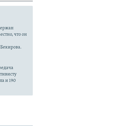
держан
естно, что он
 Бекирова.
ередача
ктивисту
ла и 190