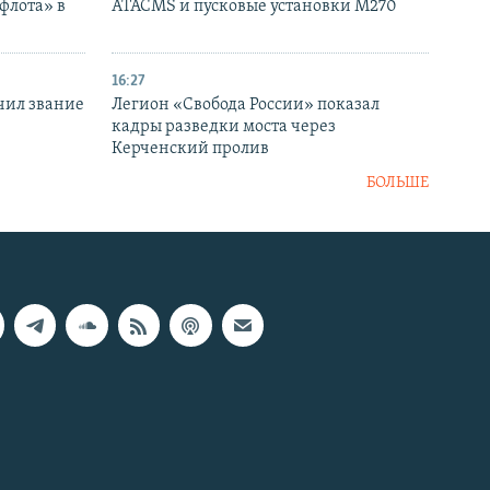
флота» в
ATACMS и пусковые установки M270
16:27
чил звание
Легион «Свобода России» показал
кадры разведки моста через
Керченский пролив
БОЛЬШЕ