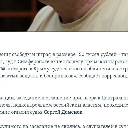
ения свободы и штраф в размере 150 тысяч рублей – та
ня, суд в Симферополе вынес по делу крымскотатарско
ова
, которого в Крыму судят заочно по обвинению в «х
ывчатых веществ и боеприпасов», сообщает корреспон
.
мации, заседание и оглашение приговора в Централь
поля, подконтрольном российским властям, проходило
ние огласил судья
Сергей Деменок.
удимого на заседание не явились, а слушателей в суд 