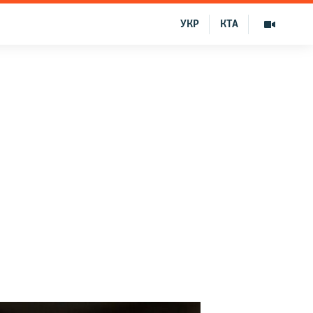
УКР
КТА