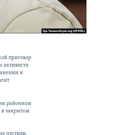
кой приговор
го активиста
ранении и
дент
ном районном
 в закрытом
не пустили,