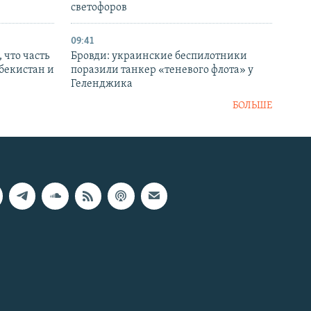
светофоров
09:41
 что часть
Бровди: украинские беспилотники
збекистан и
поразили танкер «теневого флота» у
Геленджика
БОЛЬШЕ