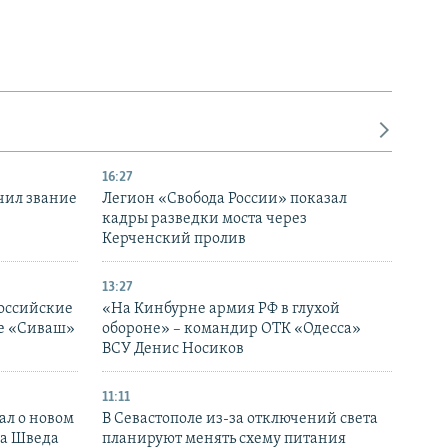
16:27
чил звание
Легион «Свобода России» показал
кадры разведки моста через
Керченский пролив
13:27
оссийские
«На Кинбурне армия РФ в глухой
ке «Сиваш»
обороне» – командир ОТК «Одесса»
ВСУ Денис Носиков
11:11
ал о новом
В Севастополе из-за отключений света
ка Шведа
планируют менять схему питания