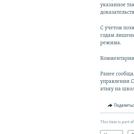
указанное та
доказательст
С учетом поз
годам лишени
режима.
Комментарии 
Ранее сообща
управлении С
атаку на школ
Поделить
This item is part of