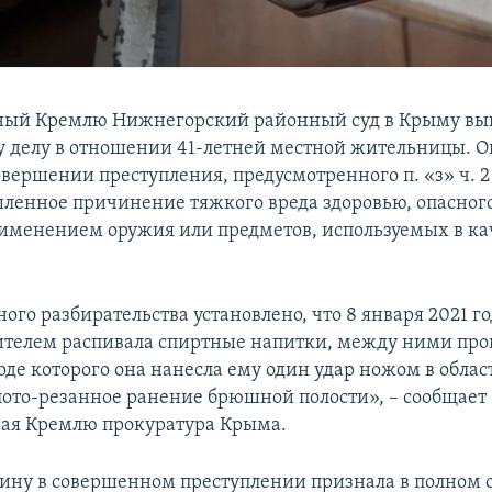
ный Кремлю Нижнегорский районный суд в Крыму вы
у делу в отношении 41-летней местной жительницы. 
вершении преступления, предусмотренного п. «з» ч. 2 с
ленное причинение тяжкого вреда здоровью, опасног
рименением оружия или предметов, используемых в ка
ного разбирательства установлено, что 8 января 2021 
ителем распивала спиртные напитки, между ними пр
оде которого она нанесла ему один удар ножом в облас
ото-резанное ранение брюшной полости», – сообщает
ая Кремлю прокуратура Крыма.
ину в совершенном преступлении признала в полном 