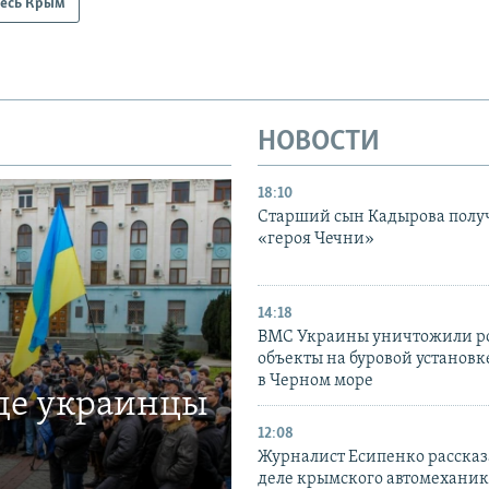
есь Крым
НОВОСТИ
18:10
Старший сын Кадырова полу
«героя Чечни»
14:18
ВМС Украины уничтожили р
объекты на буровой установ
в Черном море
где украинцы
12:08
Журналист Есипенко рассказ
деле крымского автомехани