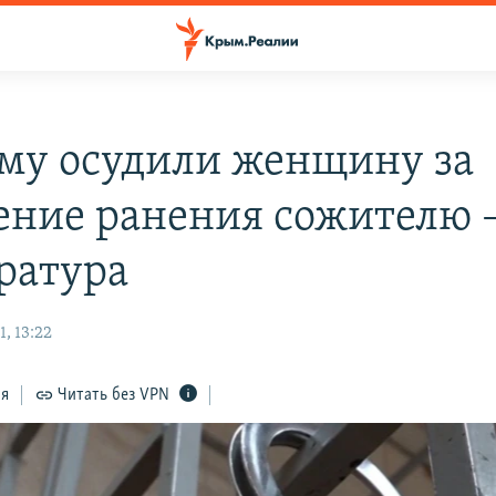
му осудили женщину за
ение ранения сожителю 
ратура
, 13:22
ся
Читать без VPN