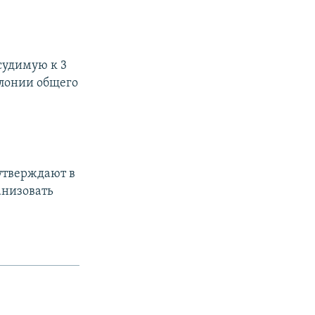
судимую к 3
олонии общего
 утверждают в
анизовать