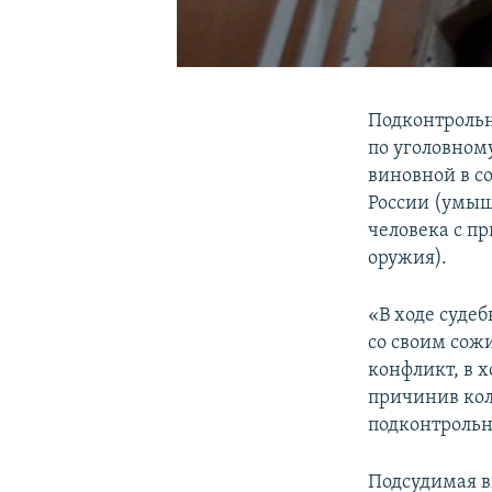
Подконтроль
по уголовном
виновной в со
России (умыш
человека с п
оружия).
«В ходе судеб
со своим сож
конфликт, в х
причинив кол
подконтрольн
Подсудимая в