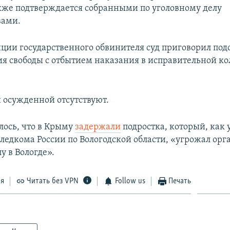
кже подтверждается собранными по уголовному делу
вами.
иции государственного обвинителя суд приговорил под
я свободы с отбытием наказания в исправительной к
осужденной отсутствуют.
лось, что в Крыму
задержали
подростка, который, как
ледкома России по Вологодской области, «угрожал орг
у в Вологде».
ся
Читать без VPN
Follow us
Печать