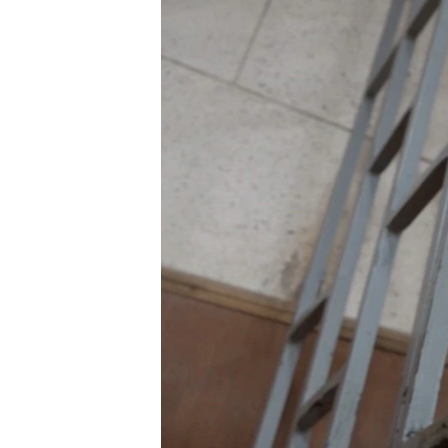
ПОБЕДИТЕЛЕЙ НЕ СУДЯТ?
КРЫМ.НЕПОКОРЕННЫЙ
ELIFBE
УКРАИНСКАЯ ПРОБЛЕМА КРЫМА