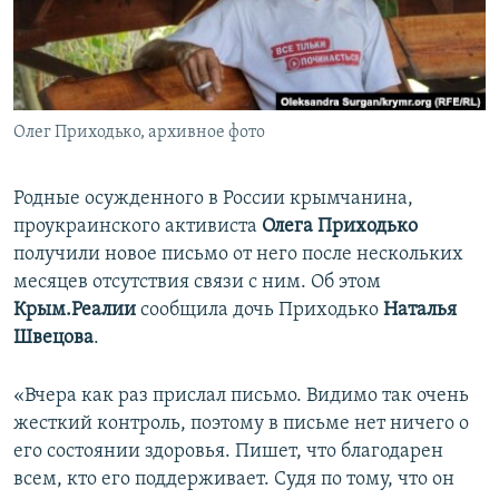
ПРИСОЕДИНЯЙТЕСЬ!
ПОБЕДИТЕЛЕЙ НЕ СУДЯТ?
КРЫМ.НЕПОКОРЕННЫЙ
ELIFBE
Олег Приходько, архивное фото
УКРАИНСКАЯ ПРОБЛЕМА КРЫМА
Все сайты RFE/RL
Родные осужденного в России крымчанина,
проукраинского активиста
Олега Приходько
получили новое письмо от него после нескольких
месяцев отсутствия связи с ним. Об этом
Крым.Реалии
сообщила дочь Приходько
Наталья
Швецова
.
«Вчера как раз прислал письмо. Видимо так очень
жесткий контроль, поэтому в письме нет ничего о
его состоянии здоровья. Пишет, что благодарен
всем, кто его поддерживает. Судя по тому, что он