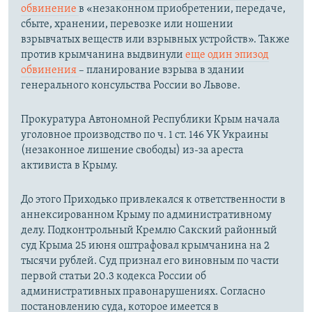
обвинение
в «незаконном приобретении, передаче,
сбыте, хранении, перевозке или ношении
взрывчатых веществ или взрывных устройств​». Также
против крымчанина выдвинули
еще один эпизод
обвинения
– планирование взрыва в здании
генерального консульства России во Львове.
Прокуратура Автономной Республики Крым начала
уголовное производство по ч. 1 ст. 146 УК Украины
(незаконное лишение свободы) из-за ареста
активиста в Крыму.
До этого Приходько привлекался к ответственности в
аннексированном Крыму по административному
делу. Подконтрольный Кремлю Сакский районный
суд Крыма 25 июня оштрафовал крымчанина на 2
тысячи рублей. Суд признал его виновным по части
первой статьи 20.3 кодекса России об
административных правонарушениях. Согласно
постановлению суда, которое имеется в