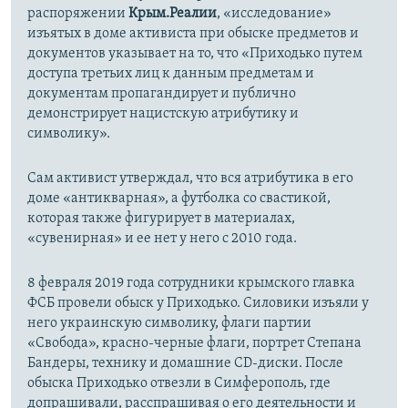
распоряжении
Крым.Реалии
, «исследование»
изъятых в доме активиста при обыске предметов и
документов указывает на то, что «Приходько путем
доступа третьих лиц к данным предметам и
документам пропагандирует и публично
демонстрирует нацистскую атрибутику и
символику».
Сам активист утверждал, что вся атрибутика в его
доме «антикварная», а футболка со свастикой,
которая также фигурирует в материалах,
«сувенирная» и ее нет у него с 2010 года.
8 февраля 2019 года сотрудники крымского главка
ФСБ провели обыск у Приходько. Силовики изъяли у
него украинскую символику, флаги партии
«Свобода», красно-черные флаги, портрет Степана
Бандеры, технику и домашние CD-диски. После
обыска Приходько отвезли в Симферополь, где
допрашивали, расспрашивая о его деятельности и