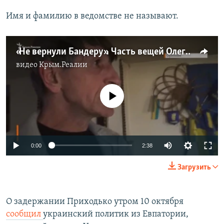
Имя и фамилию в ведомстве не называют.
«Не вернули Бандеру». Часть вещей Олега Приходько все еще у ФСБ (видео)
видео
Крым.Реалии
No media source currently available
0:00
2:38
Загрузить
О задержании Приходько утром 10 октября
сообщил
украинский политик из Евпатории,