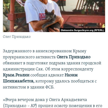
ПРИСОЕДИНЯЙТЕСЬ!
ПОБЕДИТЕЛЕЙ НЕ СУДЯТ?
КРЫМ.НЕПОКОРЕННЫЙ
ELIFBE
УКРАИНСКАЯ ПРОБЛЕМА КРЫМА
Все сайты RFE/RL
Олег Приходько
Задержанного в аннексированном Крыму
проукраинского активиста
Олега Приходько
обвиняют в подготовке подрыва здания городской
администрации Сак. Об этом корреспонденту
Крым.Реалии
сообщил адвокат
Назим
Шеихмамбетов,
которому удалось пообщаться с
активистом в здании ФСБ.
«Вчера вечером дома у Олега Аркадьевича
(Приходько
– КР
) прошел осмотр помещения в его