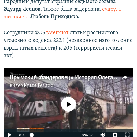
народный депутат Украины седьмого созыва
Эдуард Леонов.
Также была задержана
супруга
активиста
Любовь Приходько.
Сотрудники ФСБ
вменяют
статьи российского
уголовного кодекса 223.1 (незаконное изготовление
взрывчатых веществ) и 205 (террористический
акт).​
Крымский «бандеровец». История Олега Приходько (видео)
видео
Крым.Реалии
No media source currently available
0:00
0:07:23