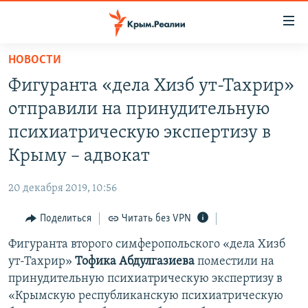
Доступность
ссылки
Вернуться
НОВОСТИ
к
НОВОСТИ
Фигуранта «дела Хизб ут-Тахрир»
основному
СПЕЦПРОЕКТЫ
содержанию
отправили на принудительную
ВОДА
Вернутся
ГРУЗ 200
психиатрическую экспертизу в
к
ИСТОРИЯ
КАРТА ВОЕННЫХ ОБЪЕКТОВ КРЫМА
Крыму – адвокат
главной
ЕЩЕ
11 ЛЕТ ОККУПАЦИИ КРЫМА. 11 ИСТОРИЙ СОПРОТИВЛЕНИЯ
навигации
20 декабря 2019, 10:56
Вернутся
РАДІО СВОБОДА
ИНТЕРАКТИВ
к
Поделиться
Читать без VPN
КАК ОБОЙТИ БЛОКИРОВКУ
ИНФОГРАФИКА
поиску
Фигуранта второго симферопольского «дела Хизб
ТЕЛЕПРОЕКТ КРЫМ.РЕАЛИИ
Українською
ут-Тахрир»
Тофика Абдулгазиева
поместили на
СОВЕТЫ ПРАВОЗАЩИТНИКОВ
принудительную психиатрическую экспертизу в
Qırımtatar
«Крымскую республиканскую психиатрическую
ПРОПАВШИЕ БЕЗ ВЕСТИ