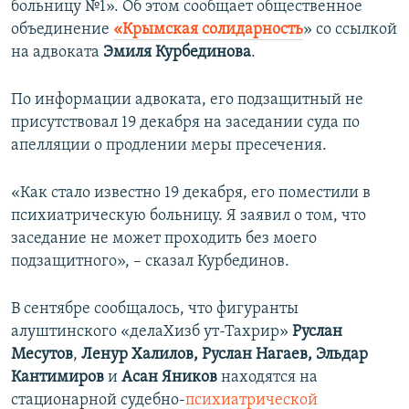
больницу №1». Об этом сообщает общественное
ПРИСОЕДИНЯЙТЕСЬ!
ПОБЕДИТЕЛЕЙ НЕ СУДЯТ?
объединение
«Крымская солидарность
» со ссылкой
КРЫМ.НЕПОКОРЕННЫЙ
на адвоката
Эмиля Курбединова
.
ELIFBE
По информации адвоката, его подзащитный не
УКРАИНСКАЯ ПРОБЛЕМА КРЫМА
присутствовал 19 декабря на заседании суда по
Все сайты RFE/RL
апелляции о продлении меры пресечения.
«Как стало известно 19 декабря, его поместили в
психиатрическую больницу. Я заявил о том, что
заседание не может проходить без моего
подзащитного», – сказал Курбединов.
В сентябре сообщалось, что фигуранты
алуштинского «делаХизб ут-Тахрир»
Руслан
Месутов
,
Ленур Халилов, Руслан Нагаев, Эльдар
Кантимиров
и
Асан Яников
находятся на
стационарной судебно-
психиатрической