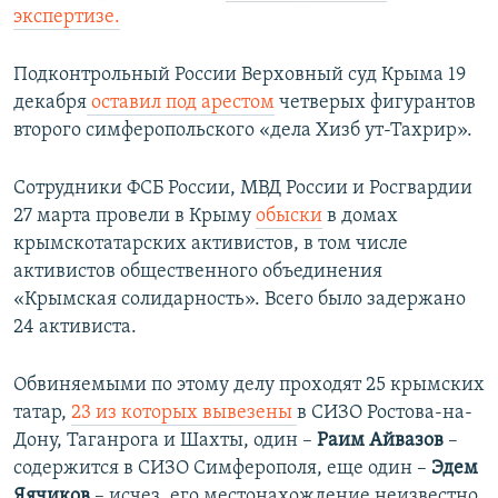
экспертизе.
Подконтрольный России Верховный суд Крыма 19
декабря
оставил под арестом
четверых фигурантов
второго симферопольского «дела Хизб ут-Тахрир».
Сотрудники ФСБ России, МВД России и Росгвардии
27 марта провели в Крыму
обыски
в домах
крымскотатарских активистов, в том числе
активистов общественного объединения
«Крымская солидарность». Всего было задержано
24 активиста.
Обвиняемыми по этому делу проходят 25 крымских
татар,
23 из которых вывезены
в СИЗО Ростова-на-
Дону, Таганрога и Шахты, один –
Раим Айвазов
–
содержится в СИЗО Симферополя, еще один –
Эдем
Яячиков
– исчез, его местонахождение неизвестно