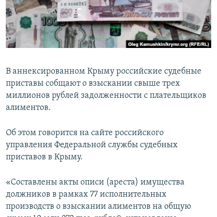
ПРИСОЕДИНЯЙТЕСЬ!
ПОБЕДИТЕЛЕЙ НЕ СУДЯТ?
КРЫМ.НЕПОКОРЕННЫЙ
ELIFBE
УКРАИНСКАЯ ПРОБЛЕМА КРЫМА
В аннексированном Крыму российские судебные
Все сайты RFE/RL
приставы собщают о взыскании свыше трех
миллионов рублей задолженности с плательщиков
алиментов.
Об этом говорится на сайте российского
управления Федеральной службы судебных
приставов в Крыму.
«Составлены акты описи (ареста) имущества
должников в рамках 77 исполнительных
производств о взыскании алиментов на общую