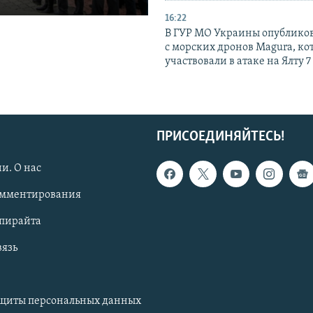
16:22
В ГУР МО Украины опублико
с морских дронов Magura, ко
участвовали в атаке на Ялту 7
ПРИСОЕДИНЯЙТЕСЬ!
и. О нас
омментирования
опирайта
вязь
ащиты персональных данных