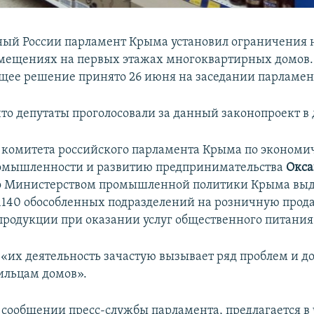
ый России парламент Крыма установил ограничения 
омещениях на первых этажах многоквартирных домов.
щее решение принято 26 июня на заседании парламен
что депутаты проголосовали за данный законопроект в 
 комитета российского парламента Крыма по экономи
омышленности и развитию предпринимательства
Окса
то Министерством промышленной политики Крыма выд
1140 обособленных подразделений на розничную прод
продукции при оказании услуг общественного питания
 «их деятельность зачастую вызывает ряд проблем и д
ильцам домов».
в сообщении пресс-службы парламента, предлагается в