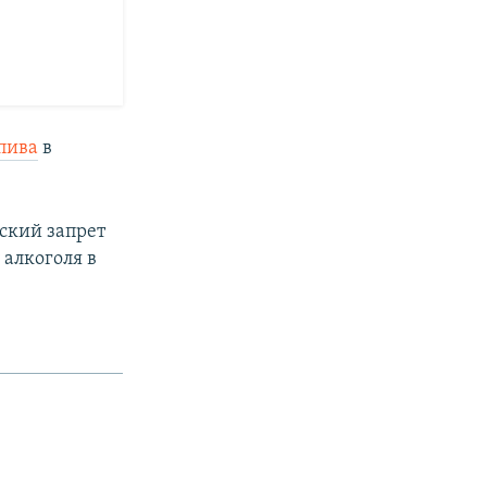
пива
в
йский запрет
 алкоголя в