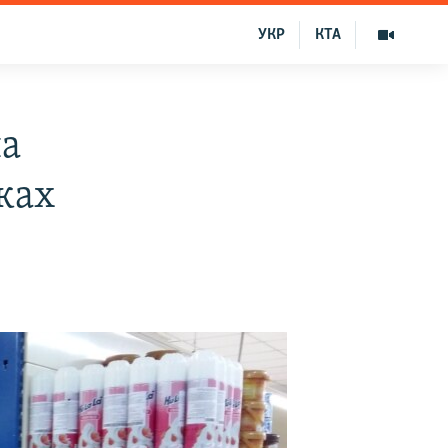
УКР
КТА
на
ках