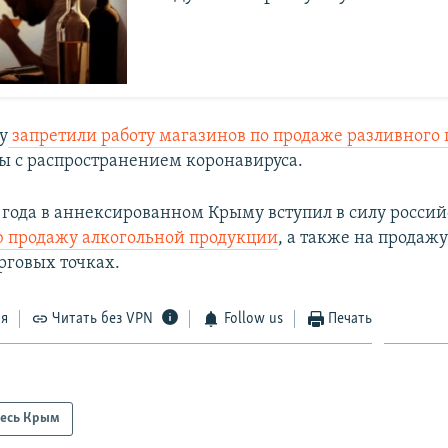
у
запретили работу магазинов по продаже разливного 
ы с распространением коронавируса.
7 года в аннексированном Крыму вступил в силу росси
 продажу алкогольной продукции
, а также на продажу
рговых точках.
ся
Читать без VPN
Follow us
Печать
есь Крым