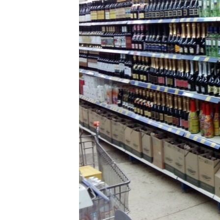
ПОБЕДИТЕЛЕЙ НЕ СУДЯТ?
КРЫМ.НЕПОКОРЕННЫЙ
ELIFBE
УКРАИНСКАЯ ПРОБЛЕМА КРЫМА