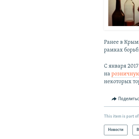
Ранее в Крым
рамках борьб
С января 201
на
розничную
некоторых то
Поделить
This item is part of
Новости
В