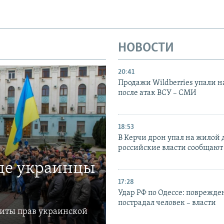
НОВОСТИ
20:41
Продажи Wildberries упали н
после атак ВСУ – СМИ
18:53
В Керчи дрон упал на жилой 
российские власти сообщают
где украинцы
17:28
Удар РФ по Одессе: поврежде
пострадал человек – власти
щиты прав украинской