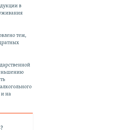
дукции в
луживания
овлено тем,
адратных
ударственной
меньшению
ть
 алкогольного
 и на
»?