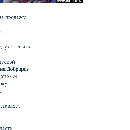
на продажу
та.
двух чтениях.
ческой
на Доброрез
ано 674
ажу
.
оставляет
 части