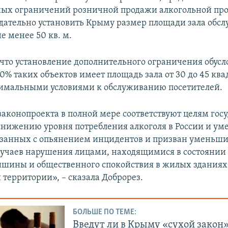
ых ограничений розничной продажи алкогольной про
дательно установить Крыму размер площади зала обс
е менее 50 кв. м.
 что установление дополнительного ограничения обусл
80% таких объектов имеет площадь зала от 30 до 45 кв
имальными условиями к обслуживанию посетителей.
аконопроекта в полной мере соответствуют целям гос
снижению уровня потребления алкоголя в России и у
язанных с опьянением инцидентов и призван уменьши
лучаев нарушения лицами, находящимися в состоянии
ишины и общественного спокойствия в жилых зданиях
территории», – сказала Доброрез.
БОЛЬШЕ ПО ТЕМЕ:
Введут ли в Крыму «сухой закон