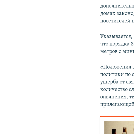
дополнительн
домах законо
посетителей н
Указывается,
что порядка 
метров с мин
«Положения з
политики по 
ущерба от св
количество с
опьянения, т
прилегающей 