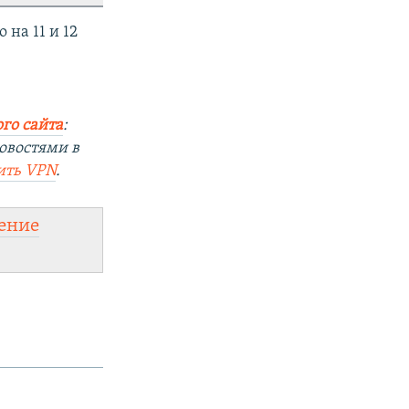
на 11 и 12
го сайта
:
овостями в
ить VPN
.
ение