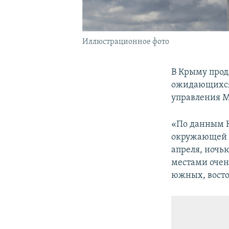
Иллюстрационное фото
В Крыму прод
ожидающихся 
управления 
«По данным К
окружающей с
апреля, ночью
местами очень
южных, восточ