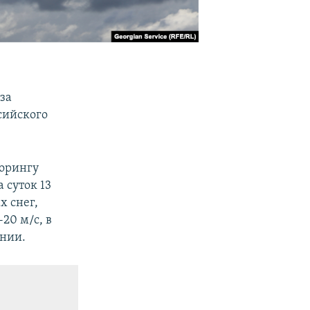
за
сийского
торингу
 суток 13
х снег,
20 м/с, в
ении.