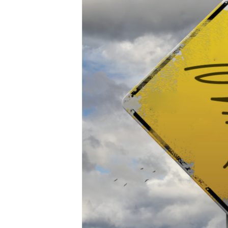
ПОБЕДИТЕЛЕЙ НЕ СУДЯТ?
КРЫМ.НЕПОКОРЕННЫЙ
ELIFBE
УКРАИНСКАЯ ПРОБЛЕМА КРЫМА