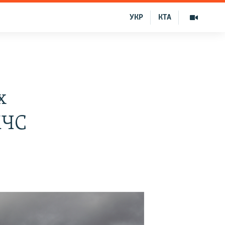
УКР
КТА
х
МЧС