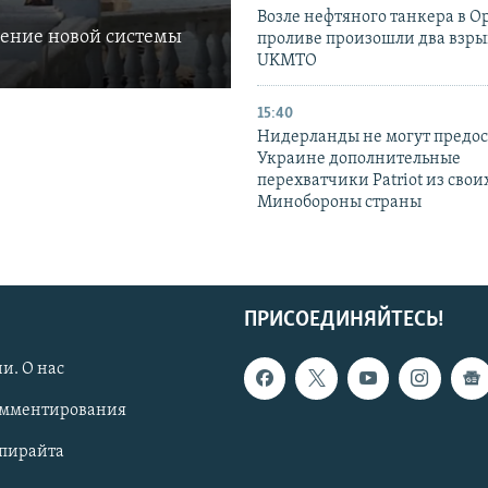
Возле нефтяного танкера в 
ление новой системы
проливе произошли два взры
UKMTO
15:40
Нидерланды не могут предос
Украине дополнительные
перехватчики Patriot из своих
Минобороны страны
ПРИСОЕДИНЯЙТЕСЬ!
и. О нас
омментирования
опирайта