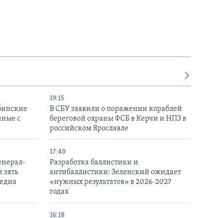
19:15
бинские
В СБУ заявили о поражении кораблей
нные с
береговой охраны ФСБ в Керчи и НПЗ в
российском Ярославле
17:40
енерал-
Разработка баллистики и
 зять
антибаллистики: Зеленский ожидает
медиа
«нужных результатов» в 2026-2027
годах
16:18