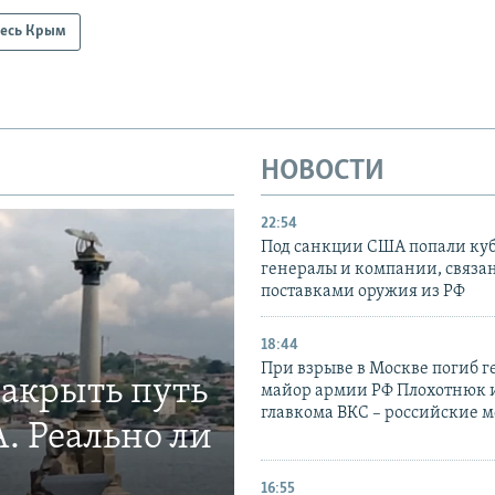
есь Крым
НОВОСТИ
22:54
Под санкции США попали ку
генералы и компании, связа
поставками оружия из РФ
18:44
При взрыве в Москве погиб г
закрыть путь
майор армии РФ Плохотнюк и
главкома ВКС – российские 
. Реально ли
16:55