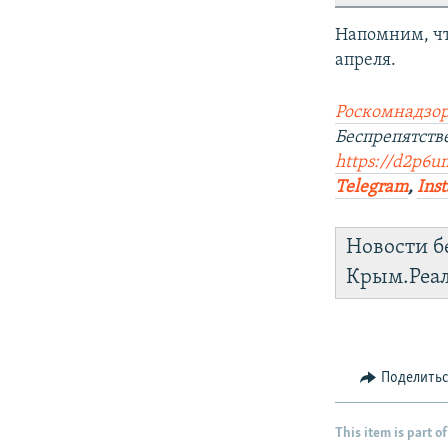
Напомним, чт
апреля.
Роскомнадзор
Беспрепятст
https://d2p6um
Telegram
,
Ins
Новости б
Крым.Реа
Поделить
This item is part of