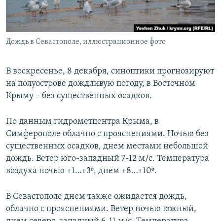
ПРИСОЕДИНЯЙТЕСЬ!
ПОБЕДИТЕЛЕЙ НЕ СУДЯТ?
КРЫМ.НЕПОКОРЕННЫЙ
Дождь в Севастополе, иллюстрационное фото
ELIFBE
УКРАИНСКАЯ ПРОБЛЕМА КРЫМА
В воскресенье, 8 декабря, синоптики прогнозируют
Все сайты RFE/RL
на полуострове дождливую погоду, в Восточном
Крыму – без существенных осадков.
По данным гидрометцентра Крыма, в
Симферополе облачно с прояснениями. Ночью без
существенных осадков, днем местами небольшой
дождь. Ветер юго-западный 7-12 м/с. Температура
воздуха ночью +1…+3º, днем +8…+10º.
В Севастополе днем также ожидается дождь,
облачно с прояснениями. Ветер ночью южный,