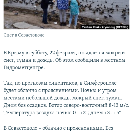
ПРИСОЕДИНЯЙТЕСЬ!
ПОБЕДИТЕЛЕЙ НЕ СУДЯТ?
КРЫМ.НЕПОКОРЕННЫЙ
ELIFBE
Снег в Севастополе
УКРАИНСКАЯ ПРОБЛЕМА КРЫМА
Все сайты RFE/RL
В Крыму в субботу, 22 февраля, ожидается мокрый
снег, туман и дождь. Об этом сообщили в местном
Гидрометцентре.
Так, по прогнозам синоптиков, в Симферополе
будет облачно с прояснениями. Ночью и утром
местами небольшой дождь, мокрый снег, туман.
Днем без осадков. Ветер северо-восточный 8-13 м/с.
Температура воздуха ночью 0…+2°; днем +3…+5°.
В Севастополе – облачно с прояснениями. Без