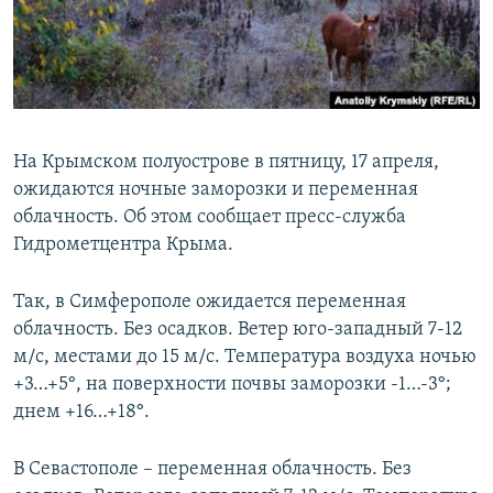
ПРИСОЕДИНЯЙТЕСЬ!
ПОБЕДИТЕЛЕЙ НЕ СУДЯТ?
КРЫМ.НЕПОКОРЕННЫЙ
ELIFBE
УКРАИНСКАЯ ПРОБЛЕМА КРЫМА
На Крымском полуострове в пятницу, 17 апреля,
Все сайты RFE/RL
ожидаются ночные заморозки и переменная
облачность. Об этом сообщает пресс-служба
Гидрометцентра Крыма.
Так, в Симферополе ожидается переменная
облачность. Без осадков. Ветер юго-западный 7-12
м/с, местами до 15 м/с. Температура воздуха ночью
+3…+5°, на поверхности почвы заморозки -1…-3°;
днем +16…+18°.
В Севастополе – переменная облачность. Без