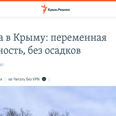
а в Крыму: переменная
ость, без осадков
40
ся
Читать без VPN