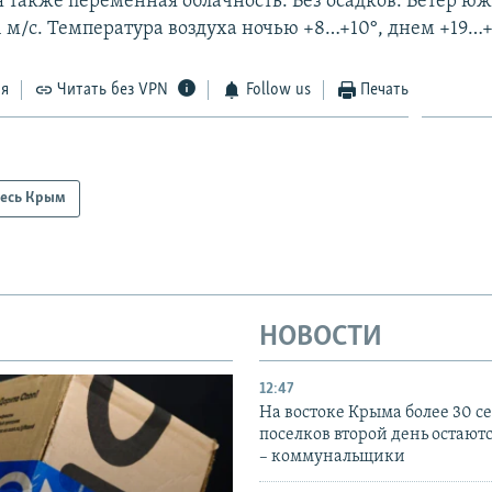
ая также переменная облачность. Без осадков. Ветер ю
 м/с. Температура воздуха ночью +8…+10°, днем +19…+
ся
Читать без VPN
Follow us
Печать
есь Крым
НОВОСТИ
12:47
На востоке Крыма более 30 се
поселков второй день остаютс
– коммунальщики