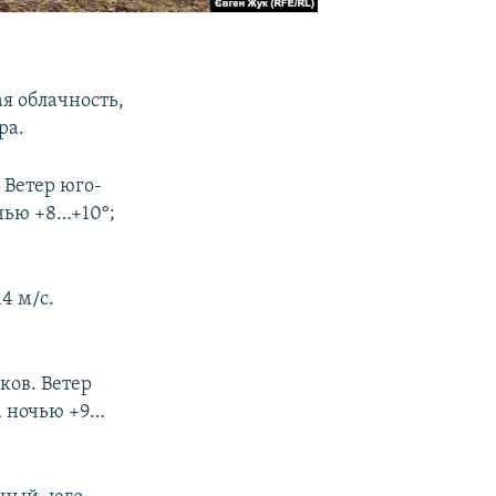
я облачность,
ра.
 Ветер юго-
очью +8…+10°;
4 м/с.
ков. Ветер
а ночью +9…