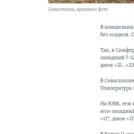
Севастополь, архивное фото
В понедельник
без осадков.
Так, в Симфе
западный 7-12
днем +21…+23
В Севастополе
Температура 
На ЮБК, тем 
юго-западный
+11°, днем +17