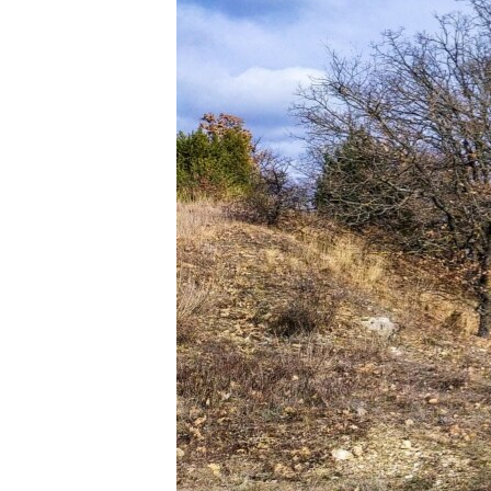
ПОБЕДИТЕЛЕЙ НЕ СУДЯТ?
КРЫМ.НЕПОКОРЕННЫЙ
ELIFBE
УКРАИНСКАЯ ПРОБЛЕМА КРЫМА