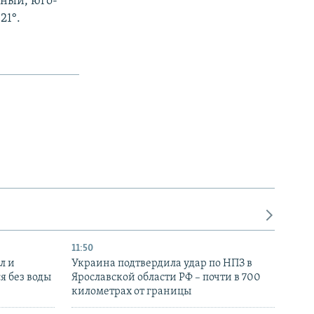
жный, юго-
21°.
11:50
л и
Украина подтвердила удар по НПЗ в
я без воды
Ярославской области РФ – почти в 700
километрах от границы