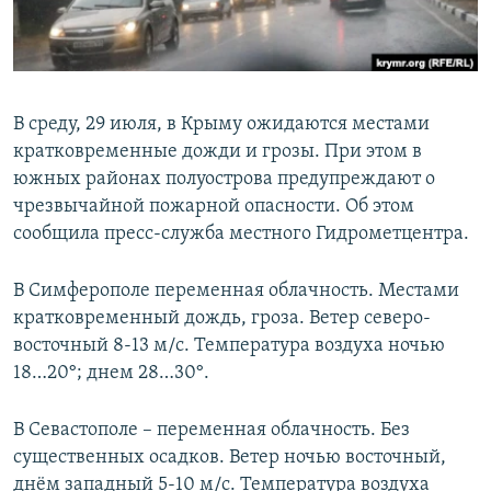
ПРИСОЕДИНЯЙТЕСЬ!
ПОБЕДИТЕЛЕЙ НЕ СУДЯТ?
КРЫМ.НЕПОКОРЕННЫЙ
ELIFBE
В среду, 29 июля, в Крыму ожидаются местами
УКРАИНСКАЯ ПРОБЛЕМА КРЫМА
кратковременные дожди и грозы. При этом в
Все сайты RFE/RL
южных районах полуострова предупреждают о
чрезвычайной пожарной опасности. Об этом
сообщила пресс-служба местного Гидрометцентра.
В Симферополе переменная облачность. Местами
кратковременный дождь, гроза. Ветер северо-
восточный 8-13 м/с. Температура воздуха ночью
18…20°; днем 28…30°.
В Севастополе – переменная облачность. Без
существенных осадков. Ветер ночью восточный,
днём западный 5-10 м/с. Температура воздуха