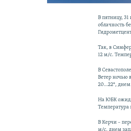
В пятницу, 31
облачность бе
Гидрометцент
Так, в Симфе
12 м/с. Темпе
В Севастопол
Ветер ночью 
20…22°, днем
На ЮБК ожидае
Температура 
В Керчи – пер
м/с, днем за