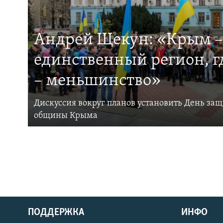
Андрей Щекун: «Крым –
единственный регион, 
– меньшинство»
Дискуссия вокруг планов установить День за
общины Крыма
ПОДДЕРЖКА
ИНФО