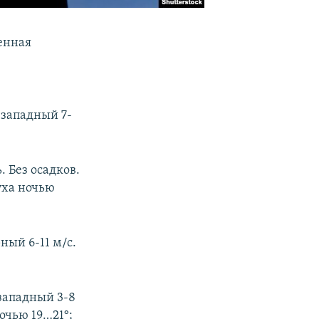
менная
-западный 7-
 Без осадков.
уха ночью
ный 6-11 м/с.
-западный 3-8
очью 19…21°;