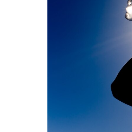
ПОБЕДИТЕЛЕЙ НЕ СУДЯТ?
КРЫМ.НЕПОКОРЕННЫЙ
ELIFBE
УКРАИНСКАЯ ПРОБЛЕМА КРЫМА