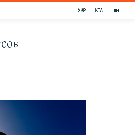
УКР
КТА
усов