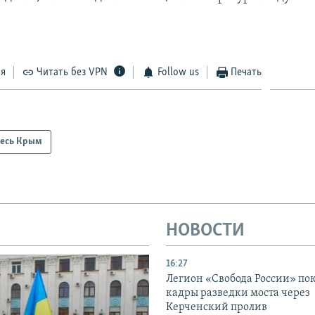
ся
Читать без VPN
Follow us
Печать
есь Крым
НОВОСТИ
16:27
Легион «Свобода России» по
кадры разведки моста через
Керченский пролив