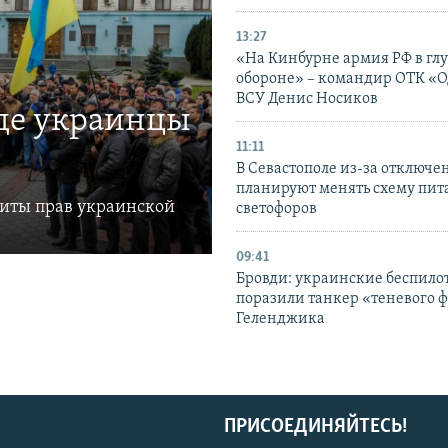
13:27
«На Кинбурне армия РФ в гл
обороне» – командир ОТК «О
ВСУ Денис Носиков
где украинцы
11:11
В Севастополе из-за отключе
планируют менять схему пит
щиты прав украинской
светофоров
09:41
Бровди: украинские беспил
поразили танкер «теневого ф
Геленджика
ПРИСОЕДИНЯЙТЕСЬ!