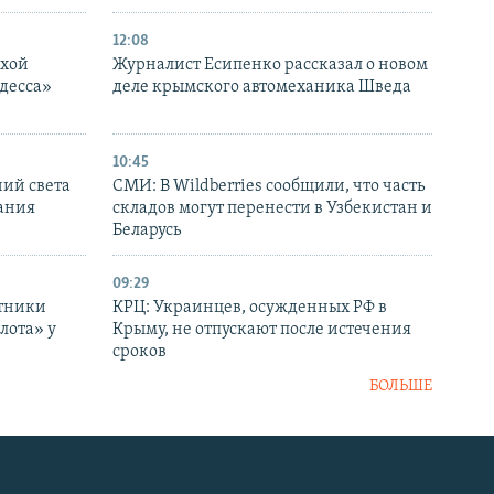
12:08
ухой
Журналист Есипенко рассказал о новом
десса»
деле крымского автомеханика Шведа
10:45
ний света
СМИ: В Wildberries сообщили, что часть
ания
складов могут перенести в Узбекистан и
Беларусь
09:29
отники
КРЦ: Украинцев, осужденных РФ в
лота» у
Крыму, не отпускают после истечения
сроков
БОЛЬШЕ