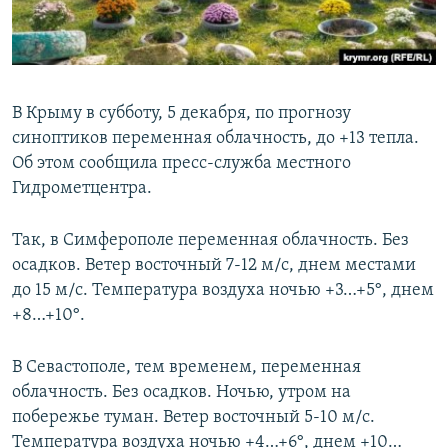
ПРИСОЕДИНЯЙТЕСЬ!
ПОБЕДИТЕЛЕЙ НЕ СУДЯТ?
КРЫМ.НЕПОКОРЕННЫЙ
ELIFBE
В Крыму в субботу, 5 декабря, по прогнозу
УКРАИНСКАЯ ПРОБЛЕМА КРЫМА
синоптиков переменная облачность, до +13 тепла.
Все сайты RFE/RL
Об этом сообщила пресс-служба местного
Гидрометцентра.
Так, в Симферополе переменная облачность. Без
осадков. Ветер восточный 7-12 м/с, днем местами
до 15 м/с. Температура воздуха ночью +3…+5°, днем
+8…+10°.
В Севастополе, тем временем, переменная
облачность. Без осадков. Ночью, утром на
побережье туман. Ветер восточный 5-10 м/с.
Температура воздуха ночью +4…+6°, днем +10…