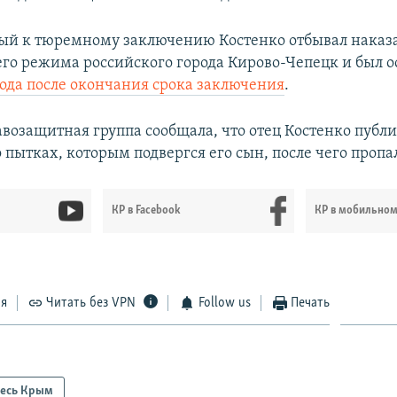
й к тюремному заключению Костенко отбывал наказ
го режима российского города Кирово-Чепецк и был 
года после окончания срока заключения
.
возащитная группа сообщала, что отец Костенко публ
 пытках, которым подвергся его сын, после чего пропал
КР в Facebook
КР в мобильно
ся
Читать без VPN
Follow us
Печать
есь Крым