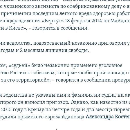
е украинского активиста по сфабрикованному делу о 
ричинении последним легкого вреда здоровью рабо
ецподразделения «Беркут» 18 февраля 2014 на Майдан
и в Киеве», – говорится в сообщении.
и ведомства, подозреваемый незаконно приговорил 
4 годам и 2 месяцам лишения свободы.
ом, «судьей» было незаконно применено уголовное
ство России к событиям, которые якобы произошли до
 за его территорией», – говорится в сообщении прокур
 ведомства не указаны имя и фамилия ни судьи, ни ак
торого он выносил приговор. Однако, как известно из
 2015 году в Крыму на четыре года и два месяца тюрем
осудили крымского евромайдановца
Александра Косте