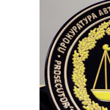
ПОБЕДИТЕЛЕЙ НЕ СУДЯТ?
КРЫМ.НЕПОКОРЕННЫЙ
ELIFBE
УКРАИНСКАЯ ПРОБЛЕМА КРЫМА