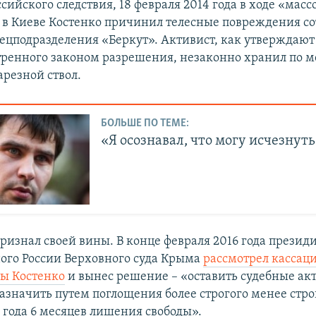
сийского следствия, 18 февраля 2014 года в ходе «мас
 в Киеве Костенко причинил телесные повреждения с
ецподразделения «Беркут». Активист, как утверждают
тренного законом разрешения, незаконно хранил по м
арезной ствол.
БОЛЬШЕ ПО ТЕМЕ:
«Я осознавал, что могу исчезнут
признал своей вины. В конце февраля 2016 года презид
ого России Верховного суда Крыма
рассмотрел кассац
ы Костенко
и вынес решение – «оставить судебные акт
азначить путем поглощения более строгого менее стр
 года 6 месяцев лишения свободы».