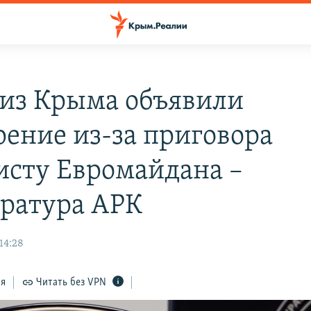
 из Крыма объявили
рение из-за приговора
исту Евромайдана –
ратура АРК
14:28
ся
Читать без VPN