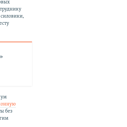
совых
отруднику
 силовики,
есту
ь»
иум
ионную
ы без
огим