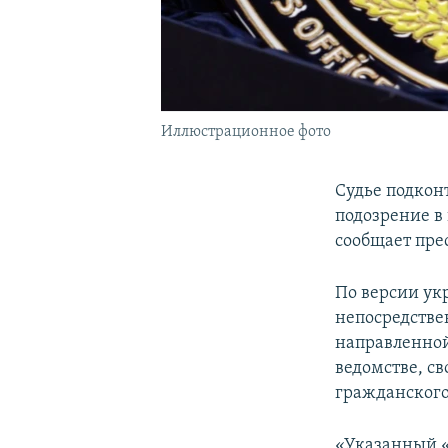
Иллюстрационное фото
Судье подкон
подозрение в 
сообщает пре
По версии ук
непосредстве
направленной
ведомстве, с
гражданского 
«Указанный «