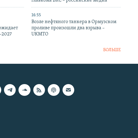
главкома ВКС – российские медиа
16:55
Возле нефтяного танкера в Ормузском
 ожидает
проливе произошли два взрыва –
-2027
UKMTO
БОЛЬШЕ