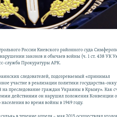
трольного России Киевского районного суда Симфероп
нарушении законов и обычаев войны (ч. 1 ст. 438 УК 
сс-служба Прокуратуры АРК.
раинских следователей, подозреваемый «принимал
нное участие в реализации политики государства-окку
 на преследование граждан Украины в Крыму». Как с
воими действиями он нарушил положения Конвенции о
населения во время войны в 1949 году.
судья» в течение апреля – мая 2015 осуществлял уголо