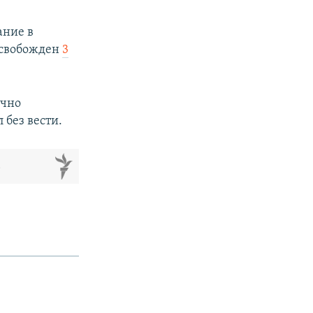
ание в
освобожден
3
ично
 без вести.
м