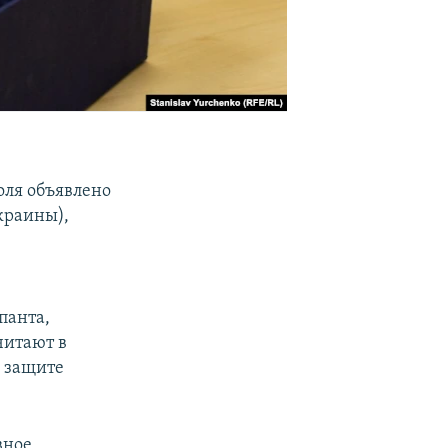
оля объявлено
Украины),
панта,
читают в
 защите
вное