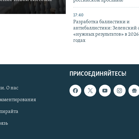
российском Ярославле
17:40
Разработка баллистики и
антибаллистики: Зеленский
«нужных результатов» в 2026
годах
ПРИСОЕДИНЯЙТЕСЬ!
и. О нас
омментирования
опирайта
вязь