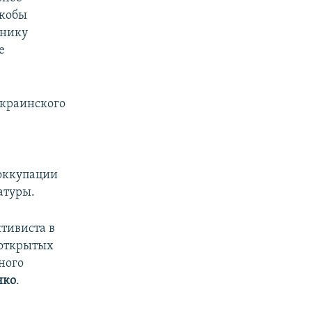
якобы
тнику
е
украинского
 оккупации
атуры.
тивиста в
 открытых
ного
нко
.