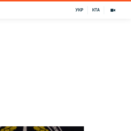
УКР
КТА