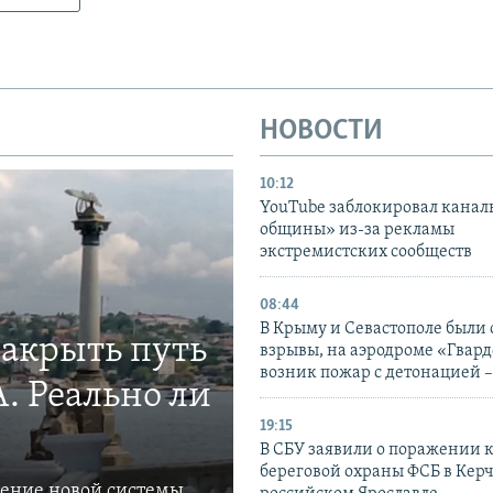
НОВОСТИ
10:12
YouTube заблокировал канал
общины» из-за рекламы
экстремистских сообществ
08:44
В Крыму и Севастополе были
закрыть путь
взрывы, на аэродроме «Гвар
возник пожар с детонацией 
. Реально ли
19:15
В СБУ заявили о поражении 
береговой охраны ФСБ в Керч
ление новой системы