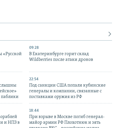
09:28
ы «Русской
В Екатеринбурге горит склад
Wildberries после атаки дронов
22:54
 слышны
Под санкции США попали кубинские
дейское»
генералы и компании, связанные с
– паблики
поставками оружия из РФ
18:44
кораблей
При взрыве в Москве погиб генерал-
и и НПЗ в
майор армии РФ Плохотнюк и зять