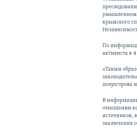
преследовани
умышленном п
крымского сп
Независимост
По информаци
активиста к 
«Таким образ
законодатель
полуострова и
В информации
отношении ко
источников, в
заключения 