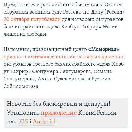
Представители российского обвинения в Южном
окружном военном суде Ростова-на-Дону (Россия)
20 октября потребовали
для четверых фигурантов
бахчисарайского «дела Хизб ут-Тахрир» 66 лет
лишения свободы.
Напомним, правозащитный центр
«Мемориал»
признал политзаключенными четверых крымчан
,
фигурантов третьего бахчисарайского «дела Хизб
ут-Тахрир» Сейтумера Сейтумерова, Османа
Сейтумерова, Амета Сулейманова и Рустема
Сейтмеметова.
Новости без блокировки и цензуры!
Установить
приложение
Крым.Реалии
для
iOS
і
Android
.