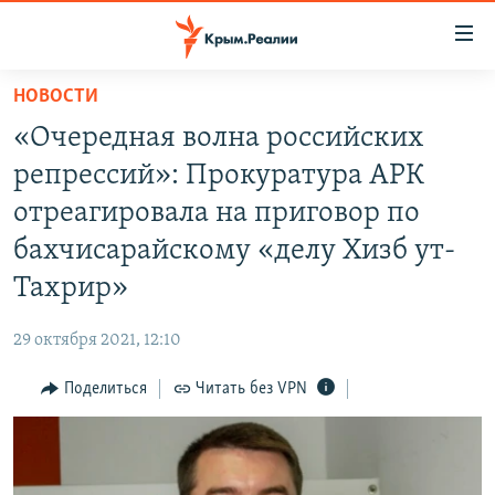
Доступность
ссылки
Вернуться
НОВОСТИ
к
НОВОСТИ
«Очередная волна российских
основному
СПЕЦПРОЕКТЫ
содержанию
репрессий»: Прокуратура АРК
ВОДА
Вернутся
ГРУЗ 200
отреагировала на приговор по
к
ИСТОРИЯ
КАРТА ВОЕННЫХ ОБЪЕКТОВ КРЫМА
бахчисарайскому «делу Хизб ут-
главной
ЕЩЕ
11 ЛЕТ ОККУПАЦИИ КРЫМА. 11 ИСТОРИЙ СОПРОТИВЛЕНИЯ
навигации
Тахрир»
Вернутся
РАДІО СВОБОДА
ИНТЕРАКТИВ
к
29 октября 2021, 12:10
КАК ОБОЙТИ БЛОКИРОВКУ
ИНФОГРАФИКА
поиску
Поделиться
Читать без VPN
ТЕЛЕПРОЕКТ КРЫМ.РЕАЛИИ
Українською
СОВЕТЫ ПРАВОЗАЩИТНИКОВ
Qırımtatar
ПРОПАВШИЕ БЕЗ ВЕСТИ