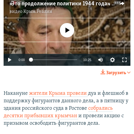
«Это продолжение политики 1944 года». Арест троих членов семьи в один день (видео)
видео
Крым.Реалии
No media source currently available
Auto
0:00
10:25
240p
Загрузить
360p
Auto
240p
360p
480p
480p
Накануне
жители Крыма провели
дуа и флешмоб в
поддержку фигурантов данного дела, а в пятницу у
720p
720p
1080p
здания российского суда в Ростове
собрались
1080p
десятки прибывших крымчан
и провели акцию с
призывом освободить фигурантов дела.