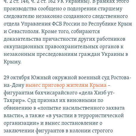
ч. 2 ст. 146, ч. 2 ст. 162 УК Украины). В рамках этого
производства сообщено о подозрении старшему
следователю незаконно созданного следственного
отдела Управления ФСБ России по Республике Крым
и Севастополя. Кроме того, собираются
доказательства причастности других работников
оккупационных правоохранительных органов к
незаконным преследованиям граждан Украины в
Крыму.
29 октября Южный окружной военный суд Ростова-
на-Дону
вынес приговор жителям Крыма
–
фигурантам бахчисарайского «дела Хизб ут-
Тахрир». Суд признал их виновными по
обвинению в «попытке насильственного захвата
власти», а также «в участии в террористической
организации» и вынес постановление о
заключении фигурантов в колонии строгого