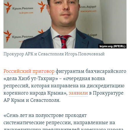
ПРИСОЕДИНЯЙТЕСЬ!
ПОБЕДИТЕЛЕЙ НЕ СУДЯТ?
КРЫМ.НЕПОКОРЕННЫЙ
ELIFBE
УКРАИНСКАЯ ПРОБЛЕМА КРЫМА
Все сайты RFE/RL
Прокурор АРК и Севастополя Игорь Поночовный
Российский приговор
фигурантам бахчисарайского
«дела Хизб ут-Тахрир» – «очередная волна
репрессий, которая направлена на дискредитацию
коренного народа Крыма»,
заявили
в Прокуратуре
АР Крым и Севастополя.
«Семь лет на полуострове проходят
систематические репрессии, направленные на