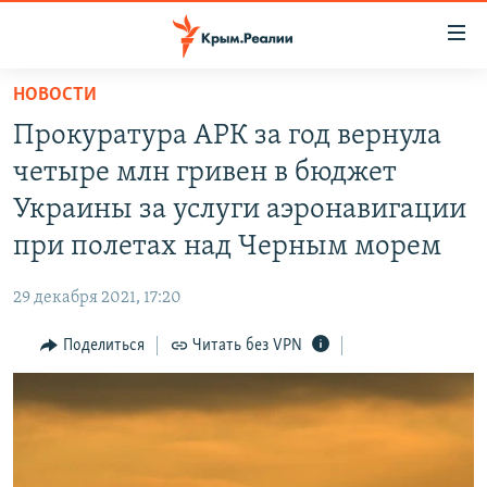
Доступность
ссылки
Вернуться
НОВОСТИ
к
НОВОСТИ
Прокуратура АРК за год вернула
основному
СПЕЦПРОЕКТЫ
содержанию
четыре млн гривен в бюджет
ВОДА
Вернутся
ГРУЗ 200
Украины за услуги аэронавигации
к
ИСТОРИЯ
КАРТА ВОЕННЫХ ОБЪЕКТОВ КРЫМА
при полетах над Черным морем
главной
ЕЩЕ
11 ЛЕТ ОККУПАЦИИ КРЫМА. 11 ИСТОРИЙ СОПРОТИВЛЕНИЯ
навигации
29 декабря 2021, 17:20
Вернутся
РАДІО СВОБОДА
ИНТЕРАКТИВ
к
Поделиться
Читать без VPN
КАК ОБОЙТИ БЛОКИРОВКУ
ИНФОГРАФИКА
поиску
ТЕЛЕПРОЕКТ КРЫМ.РЕАЛИИ
Українською
СОВЕТЫ ПРАВОЗАЩИТНИКОВ
Qırımtatar
ПРОПАВШИЕ БЕЗ ВЕСТИ