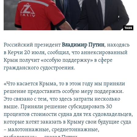
ПРИСОЕДИНЯЙТЕСЬ!
ПОБЕДИТЕЛЕЙ НЕ СУДЯТ?
КРЫМ.НЕПОКОРЕННЫЙ
ELIFBE
УКРАИНСКАЯ ПРОБЛЕМА КРЫМА
Российский президент
Владимир Путин
, находясь
Все сайты RFE/RL
в Керчи 20 июля, сообщил, что аннексированный
Крым получит «особую поддержку» в сфере
гражданского судостроения.
«Что касается Крыма, то в этом году мы приняли
решение предоставить особую меру поддержки.
Это связано с тем, что здесь затраты несколько
выше. Приняли решение субсидировать 30
процентов стоимости судна для тех судовладельцев,
которые хотят заказать в Крыму свои будущие суда
– малотоннажные, среднетоннажные,