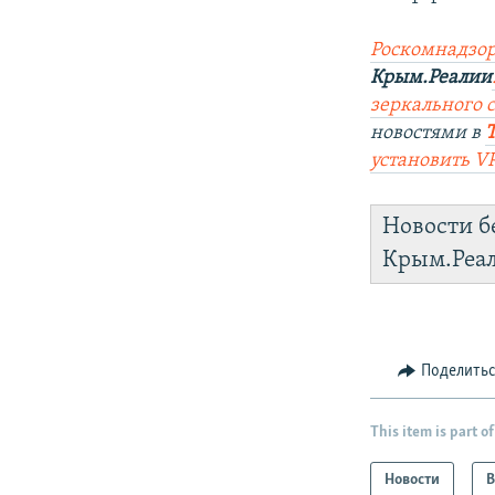
Роскомнадзор
Крым.Реалии
зеркального са
новостями в
установить V
Новости б
Крым.Реа
Поделить
This item is part of
Новости
В