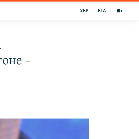
УКР
КТА
а
оне –