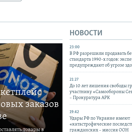
НОВОСТИ
23:00
В РФ разрешили продавать б
стандарта 1990-х годов: эксп
предупреждают об угрозе зд
21:27
До 10 лет лишения свободы г
ркетплейс
участнику «Самообороны Се
– Прокуратура АРК
овых заказов
19:42
ве
Удары РФ по Украине имеют
«катастрофические последст
ставлять товары в
гражданских – миссия ООН