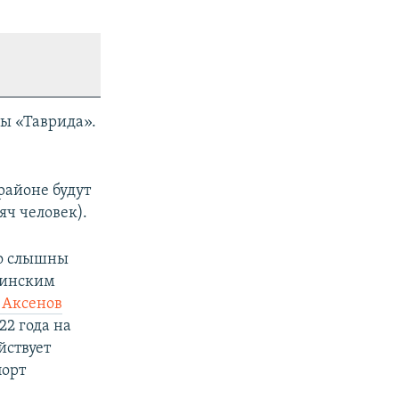
сы «Таврида».
районе будут
яч человек).
но слышны
раинским
 Аксенов
22 года на
йствует
порт