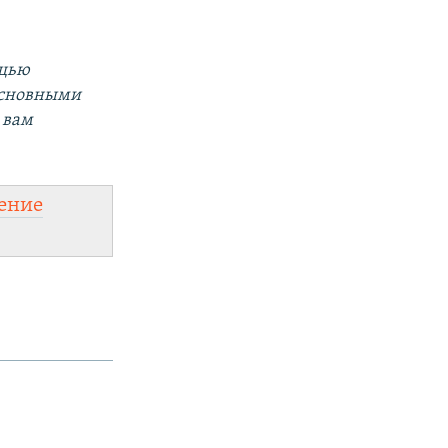
ощью
основными
 вам
ение