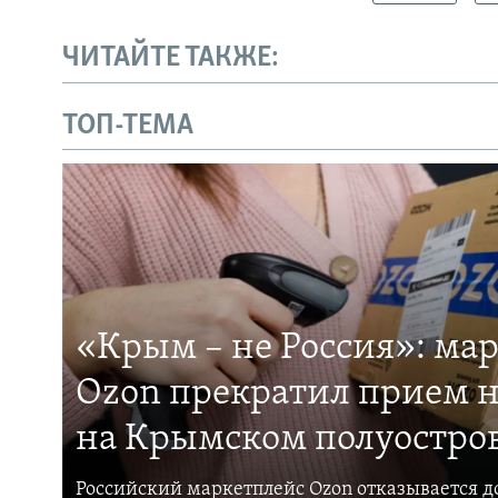
ЧИТАЙТЕ ТАКЖЕ:
ТОП-ТЕМА
«Крым – не Россия»: ма
Ozon прекратил прием н
на Крымском полуостро
Российский маркетплейс Ozon отказывается до