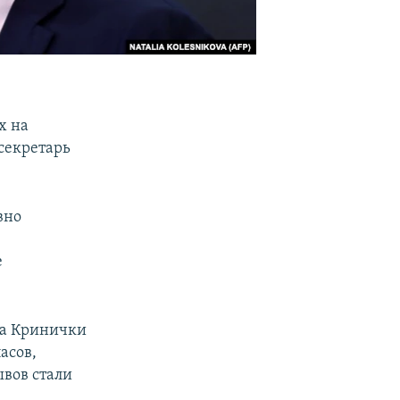
х на
секретарь
вно
е
ла Кринички
асов,
вов стали