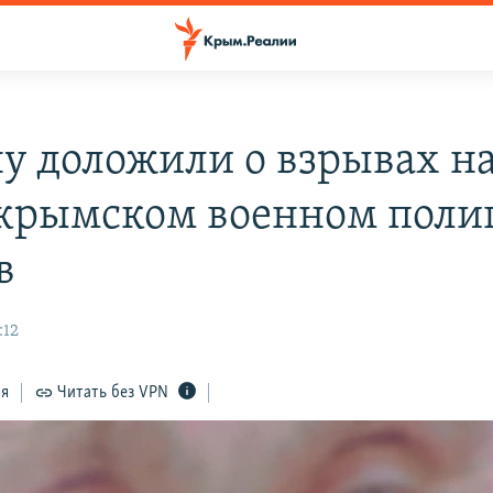
у доложили о взрывах н
крымском военном полиг
в
:12
ся
Читать без VPN