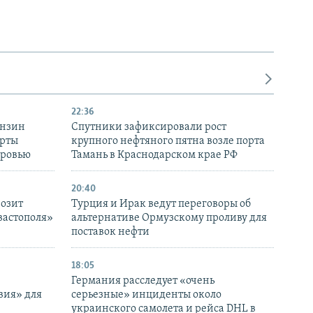
22:36
ензин
Спутники зафиксировали рост
ерты
крупного нефтяного пятна возле порта
оровью
Тамань в Краснодарском крае РФ
20:40
розит
Турция и Ирак ведут переговоры об
вастополя»
альтернативе Ормузскому проливу для
поставок нефти
18:05
Германия расследует «очень
вия» для
серьезные» инциденты около
украинского самолета и рейса DHL в