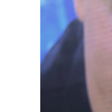
ПОБЕДИТЕЛЕЙ НЕ СУДЯТ?
КРЫМ.НЕПОКОРЕННЫЙ
ELIFBE
УКРАИНСКАЯ ПРОБЛЕМА КРЫМА