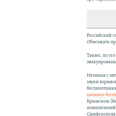
Российский г
Объезжать пр
Также, по ег
эвакуированы
Начиная с ав
звуки взрыво
беспилотника
называл бесп
Крымском (К
повышенный (
Симферополя 