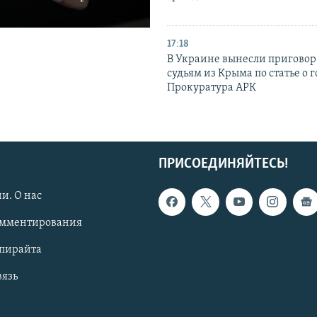
17:18
В Украине вынесли приговор
судьям из Крыма по статье о 
Прокуратура АРК
ПРИСОЕДИНЯЙТЕСЬ!
и. О нас
омментирования
опирайта
вязь