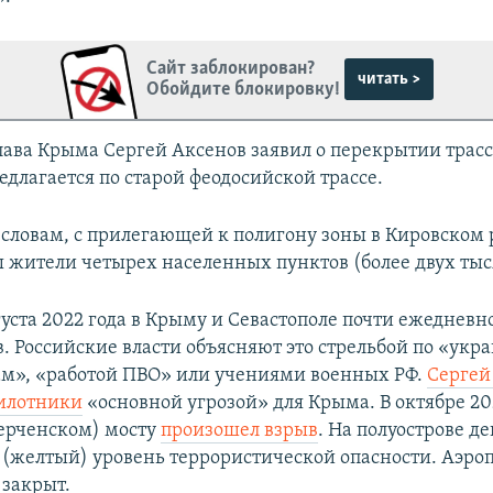
Сайт заблокирован?
читать >
Обойдите блокировку!
лава Крыма Сергей Аксенов заявил о перекрытии трас
едлагается по старой феодосийской трассе.
о словам, с прилегающей к полигону зоны в Кировском 
 жители четырех населенных пунктов (более двух тыс
густа 2022 года в Крыму и Севастополе почти ежеднев
в. Российские власти объясняют это стрельбой по «ук
м», «работой ПВО» или учениями военных РФ.
Сергей
илотники
«основной угрозой» для Крыма. В октябре 20
ерченском) мосту
произошел взрыв
. На полуострове де
желтый) уровень террористической опасности. Аэро
закрыт.