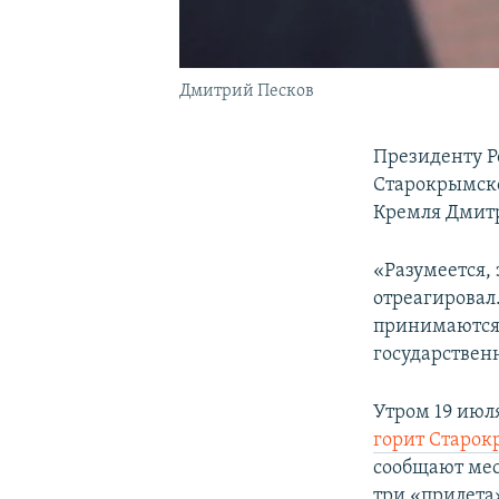
Дмитрий Песков
Президенту Р
Старокрымско
Кремля Дмит
«Разумеется,
отреагировал
принимаются,
государствен
Утром 19 июл
горит Старок
сообщают мес
три «прилета