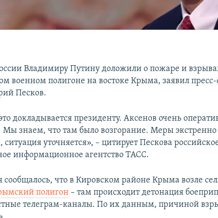
оссии Владимиру Путину доложили о пожаре и взрыва
м военном полигоне на востоке Крыма, заявил пресс-
рий Песков.
 это докладывается президенту. Аксенов очень операти
. Мы знаем, что там было возгорание. Меры экстренно
 ситуация уточняется», – цитирует Пескова российско
ное информационное агентство ТАСС.
я сообщалось, что в Кировском районе Крыма возле се
рымский полигон
– там происходит детонация боеприп
тные телеграм-каналы. По их данным, причиной взры
».