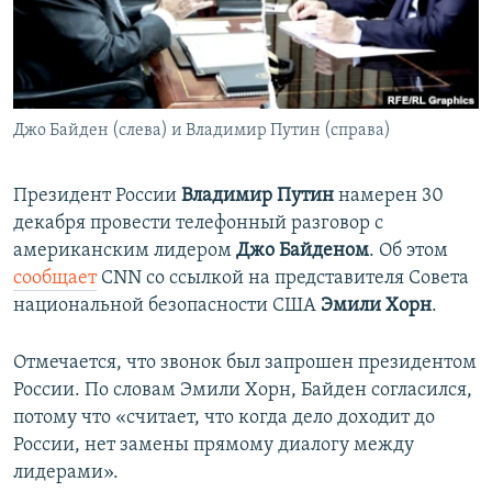
ПРИСОЕДИНЯЙТЕСЬ!
ПОБЕДИТЕЛЕЙ НЕ СУДЯТ?
КРЫМ.НЕПОКОРЕННЫЙ
ELIFBE
Джо Байден (слева) и Владимир Путин (справа)
УКРАИНСКАЯ ПРОБЛЕМА КРЫМА
Все сайты RFE/RL
Президент России
Владимир Путин
намерен 30
декабря провести телефонный разговор с
американским лидером
Джо Байденом
. Об этом
сообщает
CNN со ссылкой на представителя Совета
национальной безопасности США
Эмили Хорн
.
Отмечается, что звонок был запрошен президентом
России. По словам Эмили Хорн, Байден согласился,
потому что «считает, что когда дело доходит до
России, нет замены прямому диалогу между
лидерами».