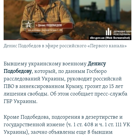
ПРИСОЕДИНЯЙТЕСЬ!
ПОБЕДИТЕЛЕЙ НЕ СУДЯТ?
КРЫМ.НЕПОКОРЕННЫЙ
ELIFBE
УКРАИНСКАЯ ПРОБЛЕМА КРЫМА
Все сайты RFE/RL
Денис Подобедов в эфире российского «Первого канала»
Бывшему украинскому военному
Денису
Подобедову
, который, по данным Госбюро
расследований Украины, руководит российской
ПВО в аннексированном Крыму, грозит до 15 лет
лишения свободы. Об этом сообщает пресс-служба
ГБР Украины.
Кроме Подобедова, подозрения в дезертирстве и
государственной измене (ч. 1 ст. 408 и ч. 1 ст. 111 УК
Украины), заочно объявлены еще 8 бывшим