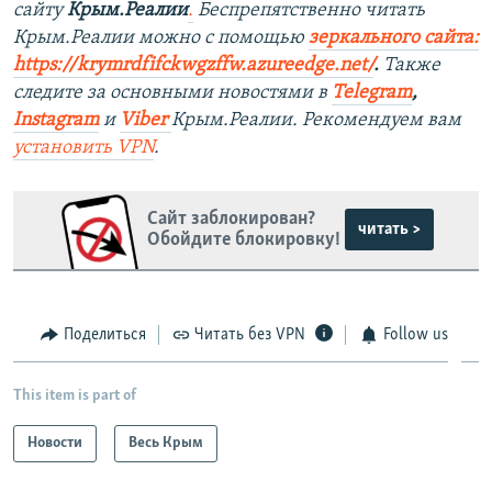
сайту
Крым.Реалии
.
Беспрепятственно читать
Крым.Реалии можно с помощью
зеркального сайта:
https://krymrdfifckwgzffw.azureedge.net/
. ​
Также
следите за основными новостями в
Telegram
,
Instagram
и
Viber
Крым.Реалии. Рекомендуем вам
установить
VPN
.
Сайт заблокирован?
читать >
Обойдите блокировку!
Поделиться
Читать без VPN
Follow us
This item is part of
Новости
Весь Крым