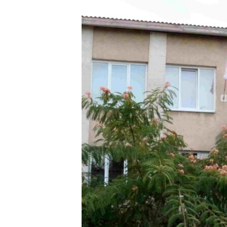
ПОБЕДИТЕЛЕЙ НЕ СУДЯТ?
КРЫМ.НЕПОКОРЕННЫЙ
ELIFBE
УКРАИНСКАЯ ПРОБЛЕМА КРЫМА