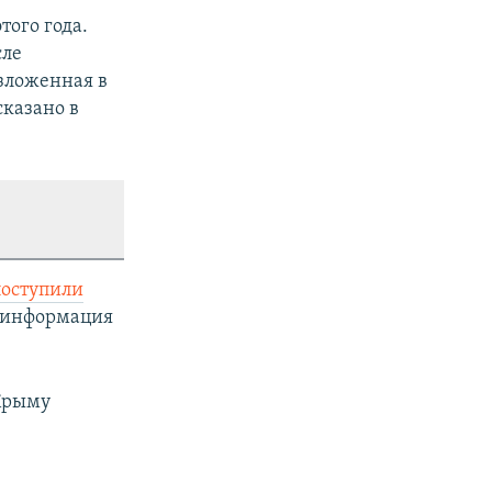
того года.
сле
зложенная в
сказано в
поступили
я информация
 Крыму