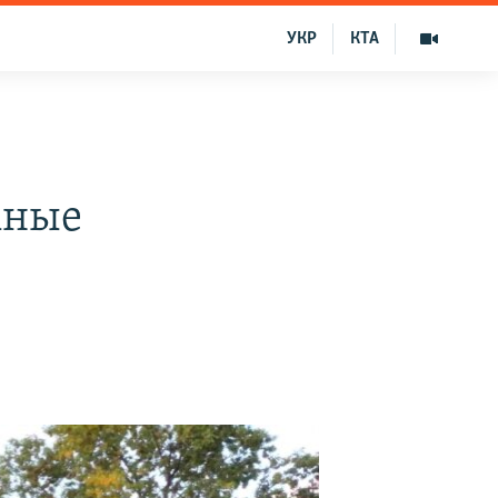
УКР
КТА
мные