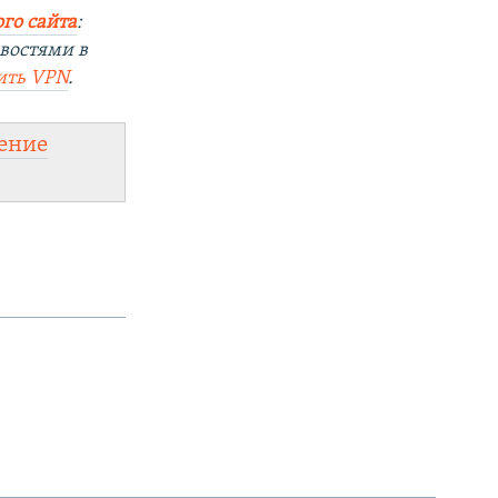
го сайта
:
востями в
ить VPN
.
ение