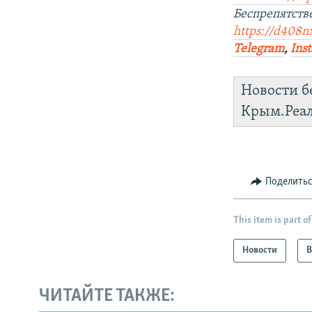
Беспрепятст
https://d408nx
Telegram
,
Ins
Новости б
Крым.Реа
Поделить
This item is part of
Новости
В
ЧИТАЙТЕ ТАКЖЕ: