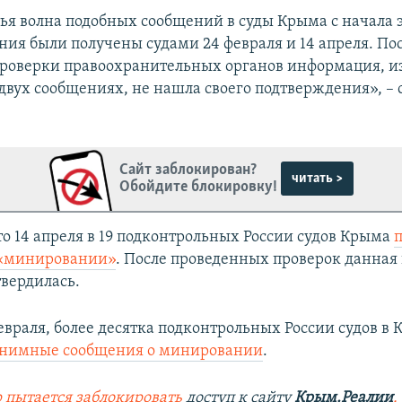
ья волна подобных сообщений в суды Крыма с начала э
ния были получены судами 24 февраля и 14 апреля. По
роверки правоохранительных органов информация, и
вух сообщениях, не нашла своего подтверждения», – 
Сайт заблокирован?
читать >
Обойдите блокировку!
о 14 апреля в 19 подконтрольных России судов Крыма
 «минировании»
. После проведенных проверок данна
твердилась.
февраля, более десятка подконтрольных России судов в
онимные сообщения о минировании
.
 пытается заблокировать
доступ к сайту
Крым.Реалии
.