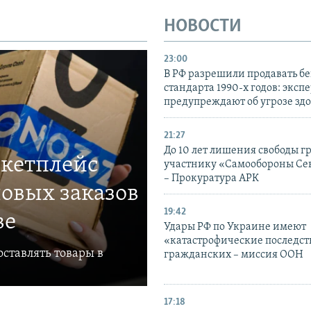
НОВОСТИ
23:00
В РФ разрешили продавать б
стандарта 1990-х годов: эксп
предупреждают об угрозе зд
21:27
До 10 лет лишения свободы г
ркетплейс
участнику «Самообороны Се
– Прокуратура АРК
овых заказов
19:42
ве
Удары РФ по Украине имеют
«катастрофические последст
ставлять товары в
гражданских – миссия ООН
17:18