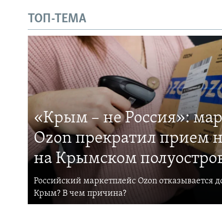
ТОП-ТЕМА
«Крым – не Россия»: ма
Ozon прекратил прием н
на Крымском полуостро
Российский маркетплейс Ozon отказывается до
Крым? В чем причина?