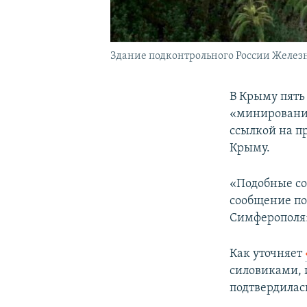
Здание подконтрольного России Желез
В Крыму пять
«минировании
ссылкой на п
Крыму.
«Подобные со
сообщение по
Симферополя»
Как уточняет
силовиками,
подтвердилас