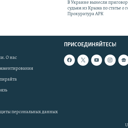
В Украине вынесли приговор
судьям из Крыма по статье о 
Прокуратура АРК
ПРИСОЕДИНЯЙТЕСЬ!
и. О нас
омментирования
опирайта
вязь
ащиты персональных данных
U