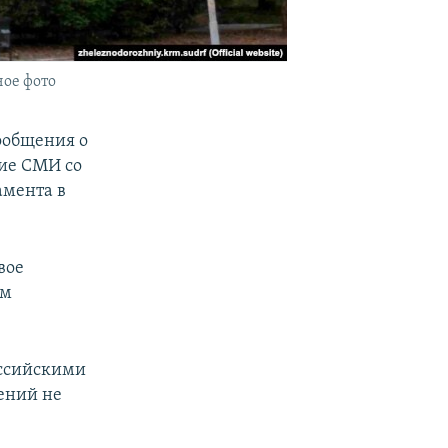
ое фото
ообщения о
ие СМИ со
амента в
вое
ом
оссийскими
ений не