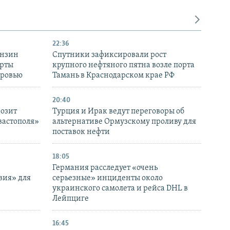
22:36
ензин
Спутники зафиксировали рост
ерты
крупного нефтяного пятна возле порта
оровью
Тамань в Краснодарском крае РФ
20:40
розит
Турция и Ирак ведут переговоры об
вастополя»
альтернативе Ормузскому проливу для
поставок нефти
18:05
Германия расследует «очень
вия» для
серьезные» инциденты около
украинского самолета и рейса DHL в
Лейпциге
16:45