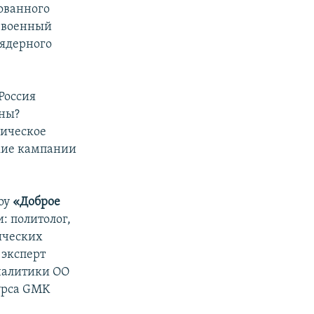
ованного
а военный
 ядерного
Россия
ины?
мическое
кие кампании
оу
«Доброе
и: политолог,
ических
эксперт
аналитики ОО
урса GMK