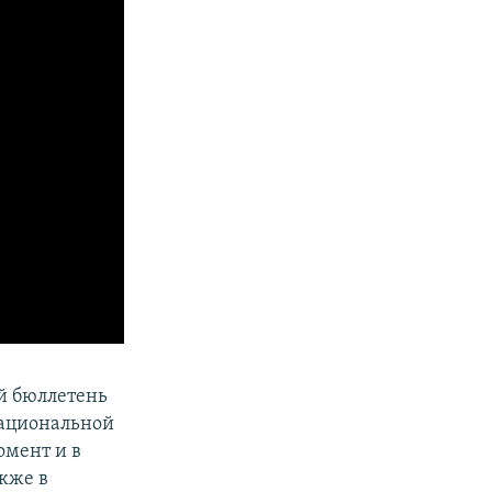
й бюллетень
национальной
омент и в
кже в