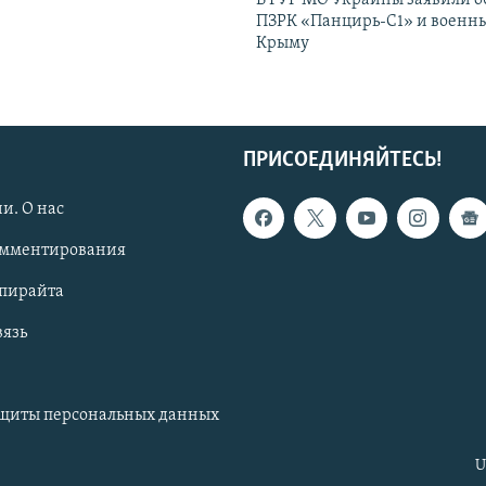
ПЗРК «Панцирь-С1» и военны
Крыму
ПРИСОЕДИНЯЙТЕСЬ!
и. О нас
омментирования
опирайта
вязь
ащиты персональных данных
U