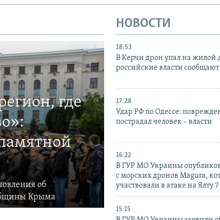
НОВОСТИ
18:53
В Керчи дрон упал на жилой 
российские власти сообщают
егион, где
17:28
Удар РФ по Одессе: поврежде
о»:
пострадал человек – власти
 памятной
16:22
В ГУР МО Украины опублико
с морских дронов Magura, ко
новления об
участвовали в атаке на Ялту 7
общины Крыма
15:15
В ГУР МО Украины заявили об