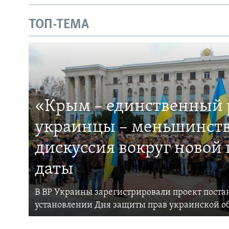
ТОП-ТЕМА
«Крым – единственный р
украинцы – меньшинств
дискуссия вокруг новой
даты
В ВР Украины зарегистрировали проект поста
установлении Дня защиты прав украинской 