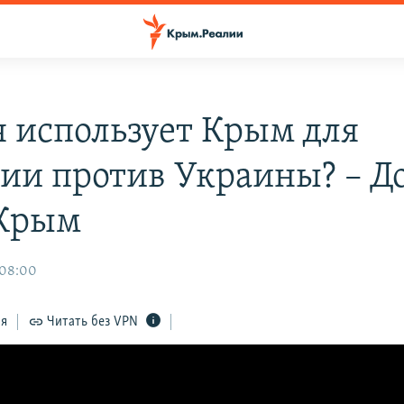
я использует Крым для
сии против Украины? – Д
 Крым
 08:00
ся
Читать без VPN