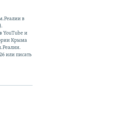
м.Реалии в
).
в YouTube и
тории Крыма
м.Реалии.
26 или писать