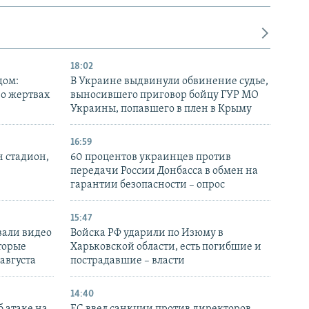
18:02
дом:
В Украине выдвинули обвинение судье,
 о жертвах
выносившего приговор бойцу ГУР МО
Украины, попавшего в плен в Крыму
16:59
н стадион,
60 процентов украинцев против
передачи России Донбасса в обмен на
гарантии безопасности – опрос
15:47
вали видео
Войска РФ ударили по Изюму в
торые
Харьковской области, есть погибшие и
 августа
пострадавшие – власти
14:40
 атаке на
ЕС ввел санкции против директоров