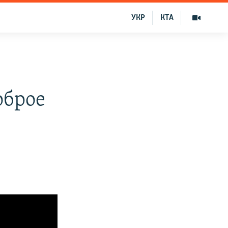
УКР
КТА
оброе