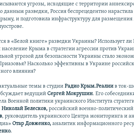
исываются угрозы, исходящие с территории аннексир
по данным разведки, Россия беспрецедентно нарастил
Крыму, и подготовила инфраструктуру для размещения
луострове.
тся в «Белой книге» разведки Украины? Использует ли 
 население Крыма в стратегии агрессии против Укра
льной угрозой для безопасности Украины стало эконо
риазовья? Насколько эффективны в Украине российс
ного влияния?
 актуальные темы в студии
Радио Крым.Реалии
в ток-ш
бсуждает ведущий
Сергей Мокрушин
. Его собеседник
ела Военной политики украинского Института стратег
й
Николай Белесков,
российский военно-политический 
в
, руководитель украинского Центра мониторинга и 
едиа»
Отар Довженко,
аналитик информационного рес
енко.