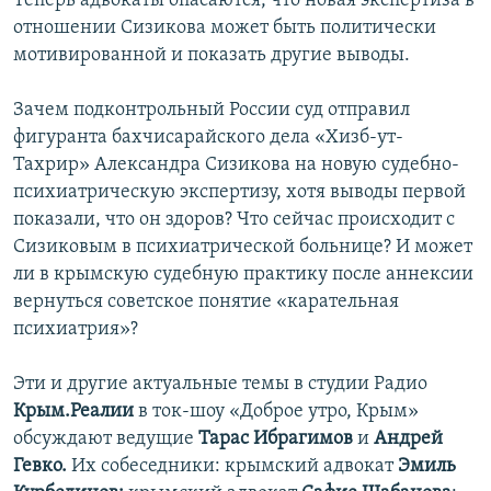
Теперь адвокаты опасаются, что новая экспертиза в
отношении Сизикова может быть политически
мотивированной и показать другие выводы.
Зачем подконтрольный России суд отправил
фигуранта бахчисарайского дела «Хизб-ут-
Тахрир» Александра Сизикова на новую судебно-
психиатрическую экспертизу, хотя выводы первой
показали, что он здоров? Что сейчас происходит с
Сизиковым в психиатрической больнице? И может
ли в крымскую судебную практику после аннексии
вернуться советское понятие «карательная
психиатрия»?
Эти и другие актуальные темы в студии Радио
Крым.Реалии
в ток-шоу «Доброе утро, Крым»
обсуждают ведущие
Тарас Ибрагимов
и
Андрей
Гевко.
Их собеседники: крымский адвокат
Эмиль