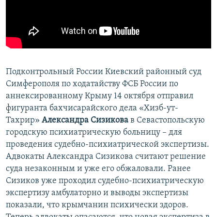
ПРИСОЕДИНЯЙТЕСЬ!
ПОБЕДИТЕЛЕЙ НЕ СУДЯТ?
КРЫМ.НЕПОКОРЕННЫЙ
ELIFBE
УКРАИНСКАЯ ПРОБЛЕМА КРЫМА
Подконтрольный России Киевский районный суд
Все сайты RFE/RL
Симферополя по ходатайству ФСБ России по
аннексированному Крыму 14 октября отправил
фигуранта бахчисарайского дела «Хизб-ут-
Тахрир»
Александра Сизикова
в Севастопольскую
городскую психиатрическую больницу – для
проведения судебно-психиатрической экспертизы.
Адвокаты Александра Сизикова считают решение
суда незаконным и уже его обжаловали. Ранее
Сизиков уже проходил судебно-психиатрическую
экспертизу амбулаторно и выводы экспертизы
показали, что крымчанин психически здоров.