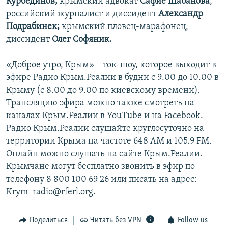
Курбединов;
крымский адвокат
Сафие Шабанова
;
российский журналист и диссидент
Александр
Подрабинек;
крымский пловец-марафонец,
диссидент
Олег Софяник.
«Доброе утро, Крым» – ток-шоу, которое выходит в
эфире Радио Крым.Реалии в будни с 9.00 до 10.00 в
Крыму (с 8.00 до 9.00 по киевскому времени).
Трансляцию эфира можно также смотреть на
каналах Крым.Реалии в YouTube и на Facebook.
Радио Крым.Реалии слушайте круглосуточно на
территории Крыма на частоте 648 АМ и 105.9 FМ.
Онлайн можно слушать на сайте Крым.Реалии.
Крымчане могут бесплатно звонить в эфир по
телефону 8 800 100 69 26 или писать на адрес:
Krym_radio@rferl.org.
Поделиться
Читать без VPN
Follow us