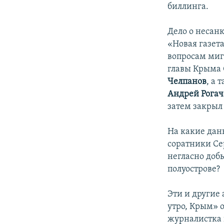
биллинга.
Дело о несан
«Новая газет
вопросам ми
главы Крыма 
Челпанов
, а
Андрей Рогач
затем закрыл 
На какие дан
соратники Се
негласно доб
полуострове?
Эти и другие
утро, Крым» 
журналистка 