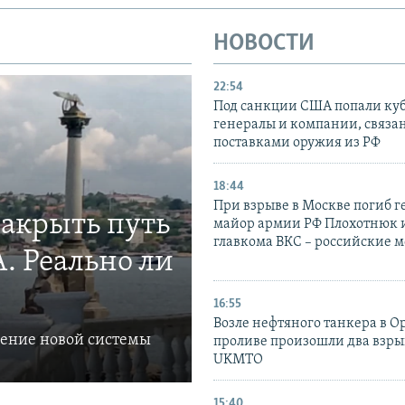
НОВОСТИ
22:54
Под санкции США попали ку
генералы и компании, связа
поставками оружия из РФ
18:44
При взрыве в Москве погиб г
закрыть путь
майор армии РФ Плохотнюк и
главкома ВКС – российские 
. Реально ли
16:55
Возле нефтяного танкера в 
ление новой системы
проливе произошли два взры
UKMTO
15:40