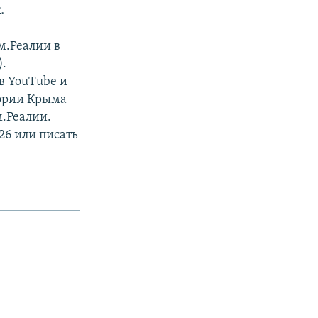
.
м.Реалии в
).
в YouTube и
тории Крыма
м.Реалии.
26 или писать