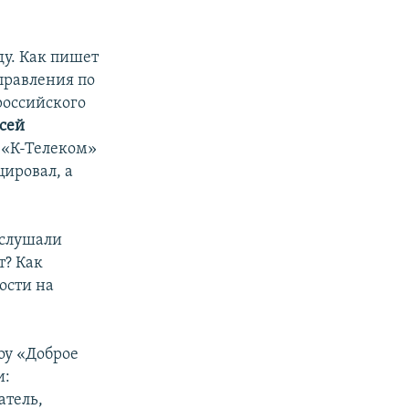
ду. Как пишет
правления по
оссийского
сей
О «К-Телеком»
ировал, а
 слушали
т? Как
ости на
оу «Доброе
и:
атель,