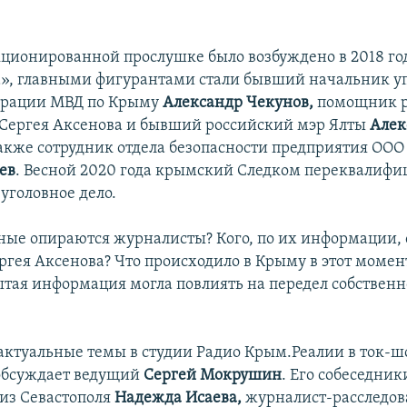
кционированной прослушке было возбуждено в 2018 го
а», главными фигурантами стали бывший начальник у
грации МВД по Крыму
Александр Чекунов,
помощник р
Сергея Аксенова и бывший российский мэр Ялты
Алек
 также сотрудник отдела безопасности предприятия ОО
ев
. Весной 2020 года крымский Следком переквалифиц
уголовное дело.
ные опираются журналисты? Кого, по их информации,
ргея Аксенова? Что происходило в Крыму в этот момен
ытая информация могла повлиять на передел собственн
 актуальные темы в студии Радио Крым.Реалии в ток-ш
обсуждает ведущий
Сергей Мокрушин
. Его собеседник
из Севастополя
Надежда Исаева,
журналист-расследов