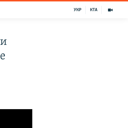
УКР
КТА
 и
е