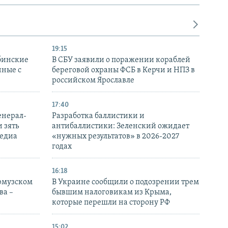
19:15
бинские
В СБУ заявили о поражении кораблей
нные с
береговой охраны ФСБ в Керчи и НПЗ в
российском Ярославле
17:40
енерал-
Разработка баллистики и
 зять
антибаллистики: Зеленский ожидает
медиа
«нужных результатов» в 2026-2027
годах
16:18
Ормузском
В Украине сообщили о подозрении трем
ва –
бывшим налоговикам из Крыма,
которые перешли на сторону РФ
15:02