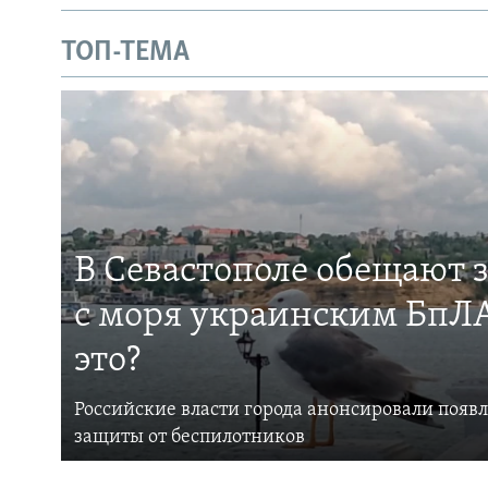
ТОП-ТЕМА
В Севастополе обещают 
с моря украинским БпЛА
это?
Российские власти города анонсировали появ
защиты от беспилотников