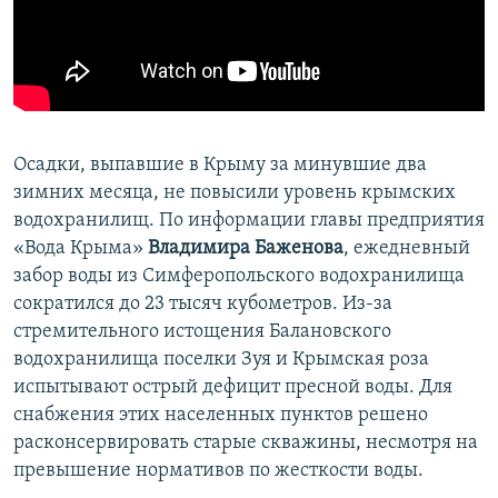
ПРИСОЕДИНЯЙТЕСЬ!
ПОБЕДИТЕЛЕЙ НЕ СУДЯТ?
КРЫМ.НЕПОКОРЕННЫЙ
ELIFBE
УКРАИНСКАЯ ПРОБЛЕМА КРЫМА
Осадки, выпавшие в Крыму за минувшие два
Все сайты RFE/RL
зимних месяца, не повысили уровень крымских
водохранилищ. По информации главы предприятия
«Вода Крыма»
Владимира Баженова
, ежедневный
забор воды из Симферопольского водохранилища
сократился до 23 тысяч кубометров. Из-за
стремительного истощения Балановского
водохранилища поселки Зуя и Крымская роза
испытывают острый дефицит пресной воды. Для
снабжения этих населенных пунктов решено
расконсервировать старые скважины, несмотря на
превышение нормативов по жесткости воды.