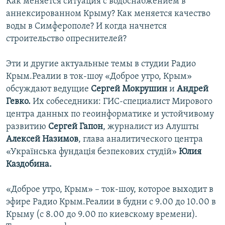
Как меняется ситуация с водоснабжением в
аннексированном Крыму? Как меняется качество
воды в Симферополе? И когда начнется
строительство опреснителей?
Эти и другие актуальные темы в студии Радио
Крым.Реалии в ток-шоу «Доброе утро, Крым»
обсуждают ведущие
Сергей Мокрушин
и
Андрей
Гевко.
Их собеседники: ГИС-специалист Мирового
центра данных по геоинформатике и устойчивому
развитию
Сергей Гапон
, журналист из Алушты
Алексей Назимов
, глава аналитического центра
«Українська фундація безпекових студій»
Юлия
Каздобина.
«Доброе утро, Крым» – ток-шоу, которое выходит в
эфире Радио Крым.Реалии в будни с 9.00 до 10.00 в
Крыму (с 8.00 до 9.00 по киевскому времени).