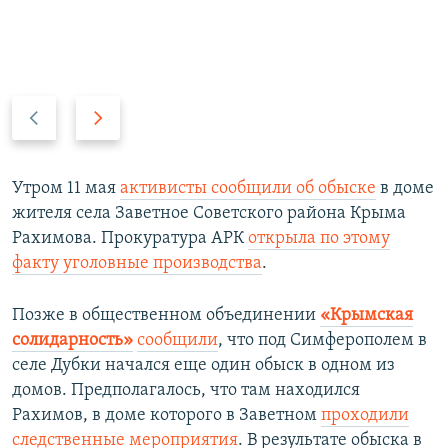
П
С
р
л
е
е
д
д
Утром 11 мая
активисты сообщили об обыске
в доме
ы
у
жителя села Заветное Советского района Крыма
д
ю
Рахимова. Прокуратура АРК
открыла по этому
у
щ
факту уголовные производства
.
щ
и
и
й
Позже в общественном объединении
«Крымская
й
с
солидарность»
сообщили
, что под Симферополем в
с
л
селе Дубки начался еще один обыск в одном из
л
а
домов. Предполагалось, что там находился
а
й
Рахимов, в доме которого в Заветном
проходили
й
д
следственные мероприятия
. В результате обыска в