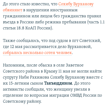
Auto
240p
360p
480p
480p
До этого стало известно, что
Сохибу Бурханову
обвиняют
в нарушении иностранным
720p
720p
1080p
гражданином или лицом без гражданства правил
1080p
въезда в Россию либо режима пребывания (часть 1.1
статьи 18.8 КоАП России).
Также сообщалось, что под судом в пгт Советский,
где 12 мая рассматривается дело Бурхановой,
собралось несколько сотен человек
.
Напомним, после обыска в селе Заветное
Советского района в Крыму 11 мая не могли найти
супругу Наби Рахимова Сохибу Бурханову вместе с
их 15-летним сыном
Такъюддином
. До этого
активисты сообщали, что женщину увезли в
отделение по вопросам миграции ОМВД России по
Советскому району.