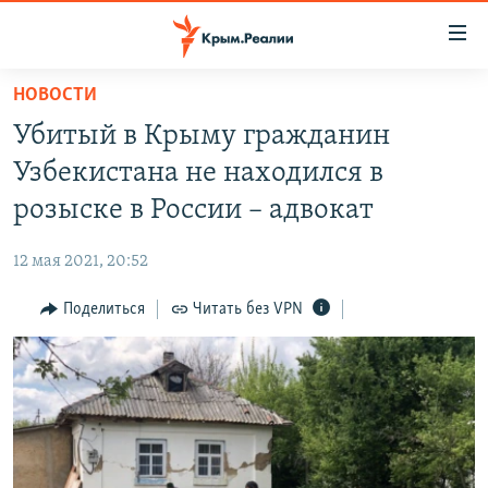
Доступность
ссылки
Вернуться
НОВОСТИ
к
НОВОСТИ
Убитый в Крыму гражданин
основному
СПЕЦПРОЕКТЫ
содержанию
Узбекистана не находился в
ВОДА
Вернутся
ГРУЗ 200
розыске в России – адвокат
к
ИСТОРИЯ
КАРТА ВОЕННЫХ ОБЪЕКТОВ КРЫМА
главной
12 мая 2021, 20:52
ЕЩЕ
11 ЛЕТ ОККУПАЦИИ КРЫМА. 11 ИСТОРИЙ СОПРОТИВЛЕНИЯ
навигации
Вернутся
Поделиться
Читать без VPN
РАДІО СВОБОДА
ИНТЕРАКТИВ
к
КАК ОБОЙТИ БЛОКИРОВКУ
ИНФОГРАФИКА
поиску
ТЕЛЕПРОЕКТ КРЫМ.РЕАЛИИ
Українською
СОВЕТЫ ПРАВОЗАЩИТНИКОВ
Qırımtatar
ПРОПАВШИЕ БЕЗ ВЕСТИ