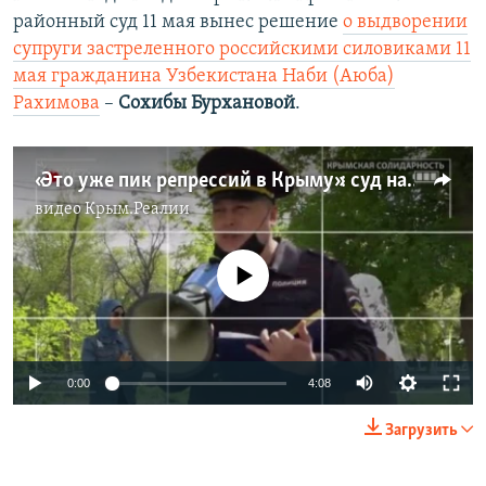
районный суд 11 мая вынес решение
о выдворении
супруги застреленного российскими силовиками 11
мая гражданина Узбекистана Наби (Аюба)
Рахимова
–
Сохибы Бурхановой
.
«Это уже пик репрессий в Крыму»: суд над супругой убитого гражданина Узбекистана – Сохибой Бурхановой (видео)
видео
Крым.Реалии
No media source currently available
Auto
0:00
4:08
240p
Загрузить
360p