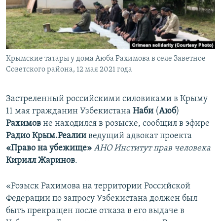
ПРИСОЕДИНЯЙТЕСЬ!
ПОБЕДИТЕЛЕЙ НЕ СУДЯТ?
КРЫМ.НЕПОКОРЕННЫЙ
ELIFBE
Крымские татары у дома Аюба Рахимова в селе Заветное
УКРАИНСКАЯ ПРОБЛЕМА КРЫМА
Советского района, 12 мая 2021 года
Все сайты RFE/RL
Застреленный российскими силовиками в Крыму
11 мая гражданин Узбекистана
Наби
(
Аюб
)
Рахимов
не находился в розыске, сообщил в эфире
Радио Крым.Реалии
ведущий адвокат проекта
«Право на убежище»
АНО Институт прав человека
Кирилл Жаринов
.
«Розыск Рахимова на территории Российской
Федерации по запросу Узбекистана должен был
быть прекращен после отказа в его выдаче в