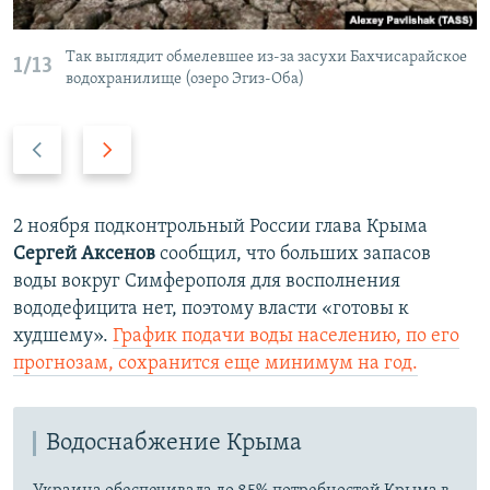
Так выглядит обмелевшее из-за засухи Бахчисарайское
1/13
водохранилище (озеро Эгиз-Оба)
П
С
р
л
е
е
д
д
2 ноября подконтрольный России глава Крыма
ы
у
Сергей Аксенов
сообщил, что больших запасов
д
ю
воды вокруг Симферополя для восполнения
у
щ
вододефицита нет, поэтому власти «готовы к
щ
и
худшему».
График подачи воды населению, по его
и
й
прогнозам, сохранится еще минимум на год.
й
с
с
л
л
а
Водоснабжение Крыма
а
й