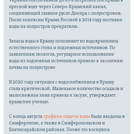
Украина обеспечивала до 85% потребностей Крыма в
й
д
пресной воде через Северо-Крымский канал,
д
соединяющий главное русло Днепра с полуостровом.
После аннексии Крыма Россией в 2014 году поставки
воды на полуостров прекратили.
Запасы воды в Крыму пополняют из водохранилищ
естественного стока и подземных источников. По
заявлениям экологов, регулярное использование
воды из подземных источников привело к засолению
почвы на полуострове.
В 2020 году ситуация с водоснабжением в Крыму
стала критической. Маленькое количество осадков и
малоснежная зима привела к засухе, утверждают
крымские ученые.
С конца августа
графики подачи воды
были введены в
Симферополе, а также в Симферопольском и
Бахчисарайском районах. Позже это коснулось