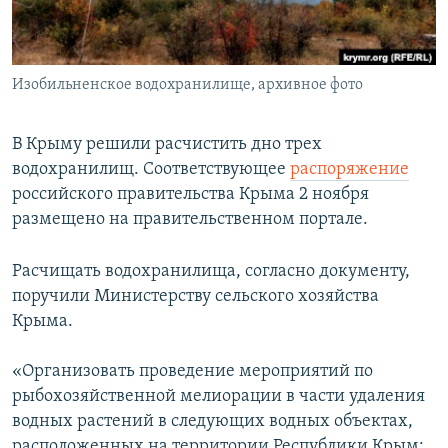
ПРИСОЕДИНЯЙТЕСЬ!
ПОБЕДИТЕЛЕЙ НЕ СУДЯТ?
КРЫМ.НЕПОКОРЕННЫЙ
Изобильненское водохранилище, архивное фото
ELIFBE
УКРАИНСКАЯ ПРОБЛЕМА КРЫМА
В Крыму решили расчистить дно трех
Все сайты RFE/RL
водохранилищ. Соответствующее
распоряжение
российского правительства Крыма 2 ноября
размещено на правительственном портале.
Расчищать водохранилища, согласно документу,
поручили Министерству сельского хозяйства
Крыма.
«Организовать проведение мероприятий по
рыбохозяйственной мелиорации в части удаления
водных растений в следующих водных объектах,
расположенных на территории Республики Крым: