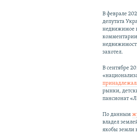
В феврале 202
депутата Укр
недвижимое и
комментарии 
недвижимость
захотел.
В сентябре 2
«национализа
принадлежал
рынки, детск
пансионат «Л
По данным
ж
владел земле
якобы земли н