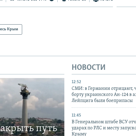
есь Крым
НОВОСТИ
12:52
СМИ: в Германии отрицают, ч
борту украинского Ан-124 в 
Лейпцига были боеприпасы
11:45
В Генеральном штабе ВСУ отч
закрыть путь
ударах по РЛС и месту запуск
Крыму