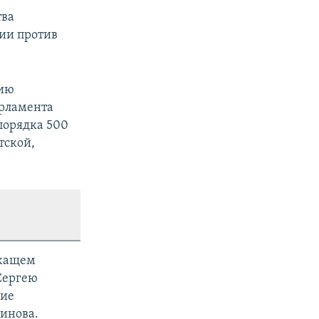
тва
ии против
ию
арламента
порядка 500
тской,
ежащем
Сергею
кие
инова.