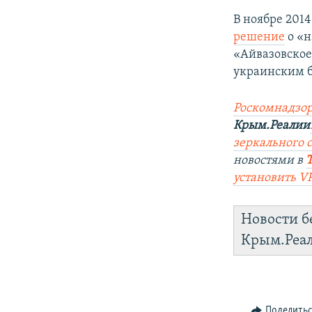
В ноябре 201
решение
о «н
«Айвазовское
украинским б
Роскомнадзор
Крым.Реалии
зеркального са
новостями в
установить V
Новости б
Крым.Реа
Поделить