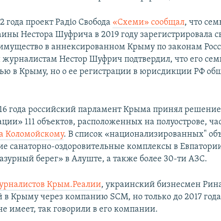
2 года проект Радіо Свобода
«Схеми» сообщал
, что се
аины Нестора Шуфрича в 2019 году зарегистрировала с
мущество в аннексированном Крыму по законам Росс
журналистам Нестор Шуфрич подтвердил, что его сем
ю в Крыму, но о ее регистрации в юрисдикции РФ общ
016 года российский парламент Крыма принял решение
ции» 111 объектов, расположенных на полуострове, ча
а Коломойскому
. В список «национализированных" об
ие санаторно-оздоровительные комплексы в Евпатории
азурный берег» в Алуште, а также более 30-ти АЗС.
урналистов Крым.Реалии
, украинский бизнесмен Рин
й в Крыму через компанию SCM, но только до 2017 года
е имеет, так говорили в его компании.