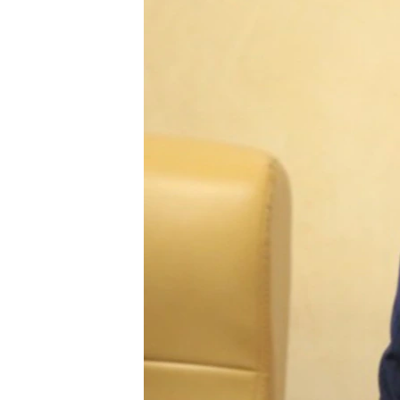
ПОБЕДИТЕЛЕЙ НЕ СУДЯТ?
КРЫМ.НЕПОКОРЕННЫЙ
ELIFBE
УКРАИНСКАЯ ПРОБЛЕМА КРЫМА