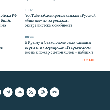
10:12
войска РФ
YouTube заблокировал каналы «Русской
 БпЛА,
общины» из-за рекламы
рыма
экстремистских сообществ
08:44
В Крыму и Севастополе были слышны
ов
взрывы, на аэродроме «Гвардейское»
возник пожар с детонацией – паблики
БОЛЬШЕ