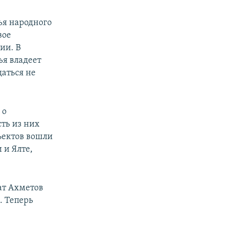
мья народного
вое
ии. В
ья владеет
аться не
 о
сть из них
ъектов вошли
 и Ялте,
ат Ахметов
. Теперь