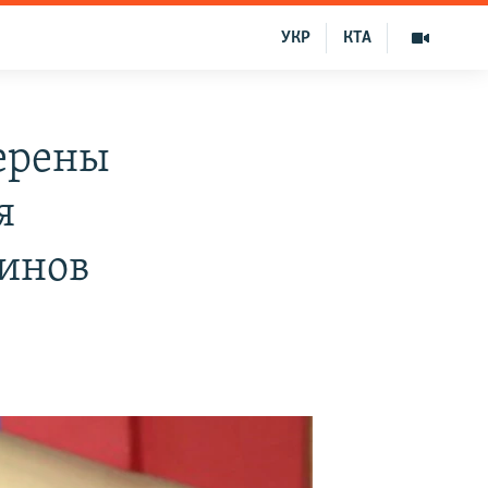
УКР
КТА
ерены
я
инов