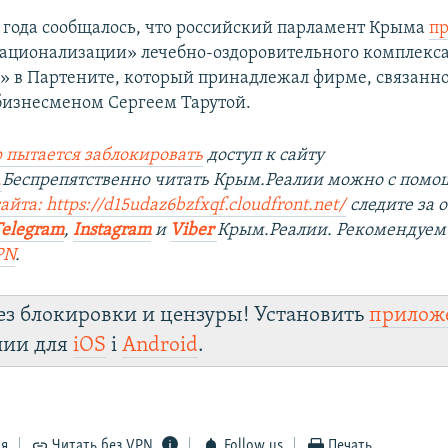
4 года сообщалось, что российский парламент Крыма
п
ационализации» лечебно-оздоровительного комплекс
» в Партените, который принадлежал фирме, связанно
изнесменом Сергеем Тарутой.
 пытается заблокировать
доступ к сайту
.
Беспрепятственно читать Крым.Реалии можно с пом
йта: https://d15udaz6bzfxqf.cloudfront.net/
следите за
Telegram
,
Instagram
и
Viber
Крым.Реалии. Рекомендуем
PN
.
ез блокировки и цензуры! Установить
прилож
лии для
iOS
і
Android
.
ся
Читать без VPN
Follow us
Печать