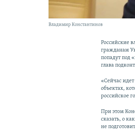
Владимир Константинов
Российские 
гражданам Ук
попадут под 
глава подкон
«Сейчас идет
объектах, ко
российское г
При этом Кон
сказать, о ка
не подготови