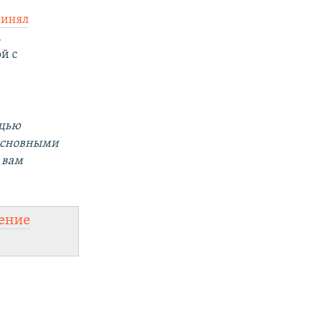
ринял
а
й с
ощью
 основными
 вам
ение