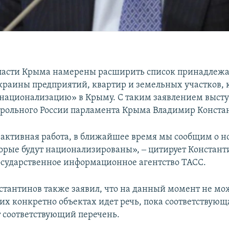
власти Крыма намерены расширить список принадлеж
раины предприятий, квартир и земельных участков, 
«национализацию» в Крыму. С таким заявлением высту
трольного России парламента Крыма Владимир Конста
 активная работа, в ближайшее время мы сообщим о н
торые будут национализированы», ‒ цитирует Констант
осударственное информационное агентство ТАСС.
стантинов также заявил, что на данный момент не мо
ких конкретно объектах идет речь, пока соответствую
т соответствующий перечень.