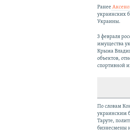
Ранее
Аксенов
украинских б
Украины.
3 февраля ро
имущества ук
Крыма Владим
объектов, от
спортивной и
По словам Ко
украинским б
Таруте, поли
бизнесмены 