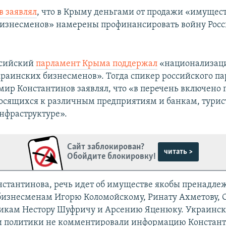
 заявлял
, что в Крыму деньгами от продажи «имущес
изнесменов» намерены профинансировать войну Росс
ссийский
парламент Крыма поддержал
«национализац
раинских бизнесменов». Тогда спикер российского п
ир Константинов заявлял, что «в перечень включено 
носящихся к различным предприятиям и банкам, турис
нфраструктуре».
Сайт заблокирован?
читать >
Обойдите блокировку!
нстантинова, речь идет об имуществе якобы пренадл
изнесменам Игорю Коломойскому, Ринату Ахметову, 
тикам Нестору Шуфричу и Арсению Яценюку. Украинс
и политики не комментировали информацию Констант