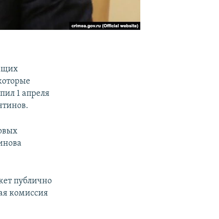
ащих
которые
пил 1 апреля
нтинов.
овых
инова
жет публично
щая комиссия