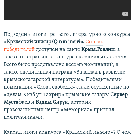
ПРИСОЕДИНЯЙТЕСЬ!
ПОБЕДИТЕЛЕЙ НЕ СУДЯТ?
КРЫМ.НЕПОКОРЕННЫЙ
ELIFBE
Подведены итоги третьего литературного конкурса
УКРАИНСКАЯ ПРОБЛЕМА КРЫМА
«Крымский инжир/Qırım inciri».
Список
Все сайты RFE/RL
победителей
доступен на сайте
Крым.Реалии
, а
также на страницах конкурса в социальных сетях.
Всего было представлено восемь номинаций, а
также специальная награда «За вклад в развитие
крымскотатарской литературы». Победителями
номинации «Слова свободы» стали осужденные по
«делам Хизб ут-Тахрир» крымские татары
Сервер
Мустафаев
и
Вадим Сирук,
которых
правозащитный центр «Мемориал» признал
политузниками.​
Каковы итоги конкурса «Крымский инжир»? О чем