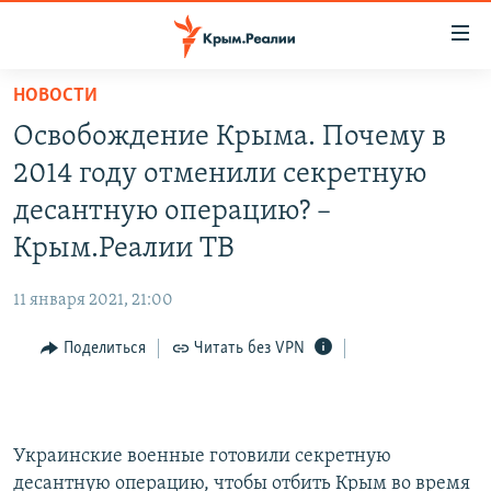
Доступность
ссылки
Вернуться
НОВОСТИ
к
НОВОСТИ
Освобождение Крыма. Почему в
основному
СПЕЦПРОЕКТЫ
содержанию
2014 году отменили секретную
ВОДА
Вернутся
ГРУЗ 200
десантную операцию? –
к
ИСТОРИЯ
КАРТА ВОЕННЫХ ОБЪЕКТОВ КРЫМА
Крым.Реалии ТВ
главной
ЕЩЕ
11 ЛЕТ ОККУПАЦИИ КРЫМА. 11 ИСТОРИЙ СОПРОТИВЛЕНИЯ
навигации
11 января 2021, 21:00
Вернутся
РАДІО СВОБОДА
ИНТЕРАКТИВ
к
Поделиться
Читать без VPN
КАК ОБОЙТИ БЛОКИРОВКУ
ИНФОГРАФИКА
поиску
ТЕЛЕПРОЕКТ КРЫМ.РЕАЛИИ
Українською
СОВЕТЫ ПРАВОЗАЩИТНИКОВ
Qırımtatar
Украинские военные готовили секретную
ПРОПАВШИЕ БЕЗ ВЕСТИ
десантную операцию, чтобы отбить Крым во время