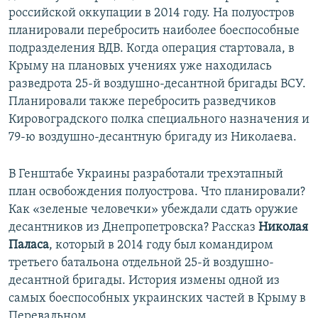
российской оккупации в 2014 году. На полуостров
ПРИСОЕДИНЯЙТЕСЬ!
ПОБЕДИТЕЛЕЙ НЕ СУДЯТ?
планировали перебросить наиболее боеспособные
КРЫМ.НЕПОКОРЕННЫЙ
подразделения ВДВ. Когда операция стартовала, в
ELIFBE
Крыму на плановых учениях уже находилась
разведрота 25-й воздушно-десантной бригады ВСУ.
УКРАИНСКАЯ ПРОБЛЕМА КРЫМА
Планировали также перебросить разведчиков
Все сайты RFE/RL
Кировоградского полка специального назначения и
79-ю воздушно-десантную бригаду из Николаева.
В Генштабе Украины разработали трехэтапный
план освобождения полуострова. Что планировали?
Как «зеленые человечки» убеждали сдать оружие
десантников из Днепропетровска? Рассказ
Николая
Паласа
, который в 2014 году был командиром
третьего батальона отдельной 25-й воздушно-
десантной бригады. История измены одной из
самых боеспособных украинских частей в Крыму в
Перевальном.