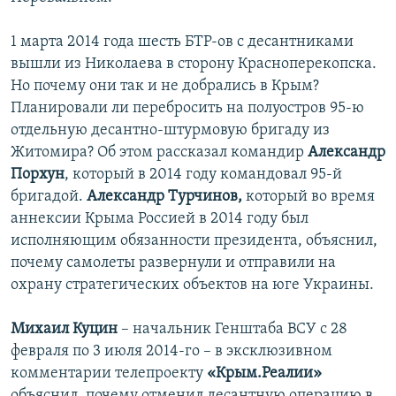
1 марта 2014 года шесть БТР-ов с десантниками
вышли из Николаева в сторону Красноперекопска.
Но почему они так и не добрались в Крым?
Планировали ли перебросить на полуостров 95-ю
отдельную десантно-штурмовую бригаду из
Житомира? Об этом рассказал командир
Александр
Порхун
, который в 2014 году командовал 95-й
бригадой.
Александр Турчинов,
который во время
аннексии Крыма Россией в 2014 году был
исполняющим обязанности президента, объяснил,
почему самолеты развернули и отправили на
охрану стратегических объектов на юге Украины.
Михаил Куцин
– начальник Генштаба ВСУ с 28
февраля по 3 июля 2014-го – в эксклюзивном
комментарии телепроекту
«Крым.Реалии»
объяснил, почему отменил десантную операцию в