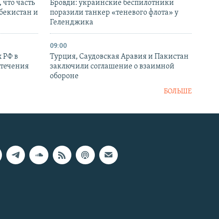
 что часть
Бровди: украинские беспилотники
збекистан и
поразили танкер «теневого флота» у
Геленджика
09:00
 РФ в
Турция, Саудовская Аравия и Пакистан
стечения
заключили соглашение о взаимной
обороне
БОЛЬШЕ