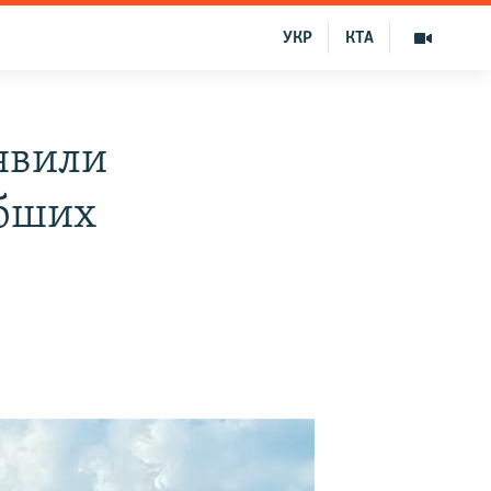
УКР
КТА
явили
ибших