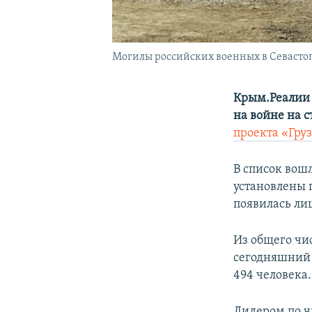
Могилы российских военных в Севастоп
Крым.Реалии 
на войне на 
проекта «Груз
В список вошл
установлены 
появилась ли
Из общего чис
сегодняшний 
494 человека.
Лидером по ч