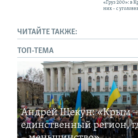
«Груз 200»: в 
них – с уголо
ЧИТАЙТЕ ТАКЖЕ:
ТОП-ТЕМА
Андрей Щекун: «Крым –
единственный регион, 
– меньшинство»