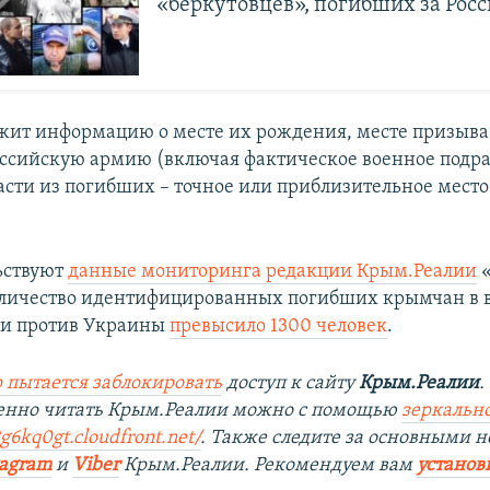
«беркутовцев», погибших за Рос
жит информацию о месте их рождения, месте призыва
оссийскую армию (включая фактическое военное подра
асти из погибших – точное или приблизительное место
ьствуют
данные мониторинга редакции Крым.Реалии
«
оличество идентифицированных погибших крымчан в 
ии против Украины
превысило 1300 человек
.
 пытается заблокировать
доступ к сайту
Крым.Реалии
.
венно читать Крым.Реалии можно с помощью
зеркально
g6kq0gt.cloudfront.net/
. Также следите за основными н
tagram
и
Viber
Крым.Реалии. Рекомендуем вам
установ