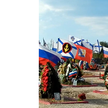
ПОБЕДИТЕЛЕЙ НЕ СУДЯТ?
КРЫМ.НЕПОКОРЕННЫЙ
ELIFBE
УКРАИНСКАЯ ПРОБЛЕМА КРЫМА