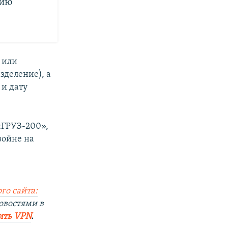
сию
 или
зделение), а
 и дату
ГРУЗ-200»,
войне на
го сайта:
овостями в
ить VPN
.