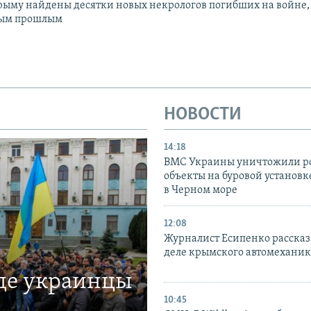
Крыму найдены десятки новых некрологов погибших на войне, 
вным прошлым
НОВОСТИ
14:18
ВМС Украины уничтожили р
объекты на буровой установ
в Черном море
12:08
Журналист Есипенко рассказ
деле крымского автомехани
где украинцы
10:45