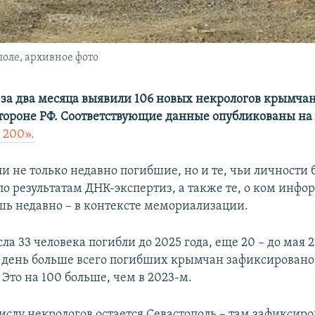
оле, архивное фото
за два месяца выявили 106 новых некрологов крымча
стороне РФ. Соответствующие данные опубликованы на
 200».
и не только недавно погибшие, но и те, чьи личности
по результатам ДНК-экспертиз, а также те, о ком инфо
шь недавно – в контексте мемориализации.
ла 33 человека погибли до 2025 года, еще 20 – до мая 2
день больше всего погибших крымчан зафиксировано з
 Это на 100 больше, чем в 2023-м.
ислу некрологов остается Севастополь – там зафиксиро