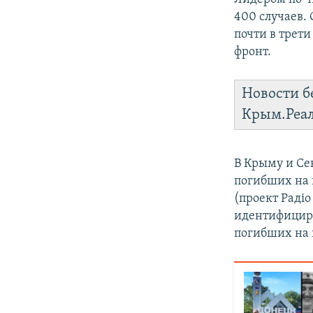
400 случаев.
почти в трети
фронт.
Новости б
Крым.Реа
В Крыму и Се
погибших на 
(проект Раді
идентифициро
погибших на 