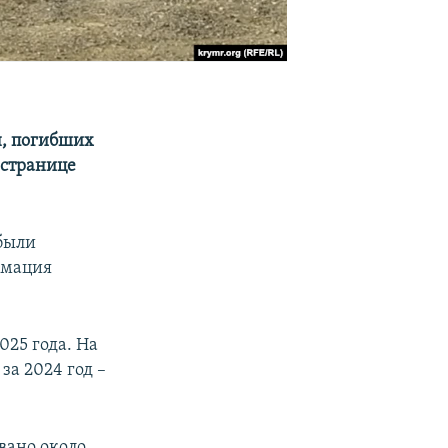
н, погибших
 странице
 были
рмация
025 года. На
а 2024 год –
вано около