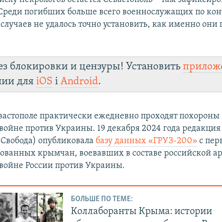
 Среди погибших больше всего военнослужащих по конт
 случаев не удалось точно установить, как именно они
ез блокировки и цензуры! Установить
прилож
лии для
iOS
і
Android
.
вастополе практически ежедневно проходят похороны
войне против Украины. 19 декабря 2024 года редакци
о Свобода) опубликовала
базу данных «ГРУЗ-200»
с пер
ванных крымчан, воевавших в составе российской а
войне России против Украины.
БОЛЬШЕ ПО ТЕМЕ:
Коллаборанты Крыма: истории