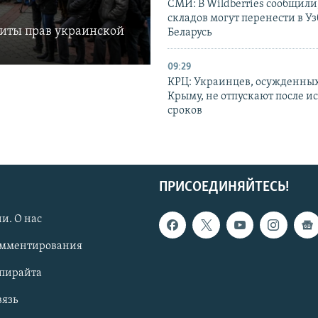
СМИ: В Wildberries сообщили,
складов могут перенести в У
щиты прав украинской
Беларусь
09:29
КРЦ: Украинцев, осужденных
Крыму, не отпускают после и
сроков
ПРИСОЕДИНЯЙТЕСЬ!
и. О нас
омментирования
опирайта
вязь