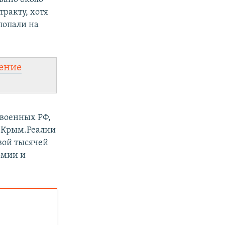
ракту, хотя
 попали на
ение
 военных РФ,
я Крым.Реалии
вой тысячей
рмии и