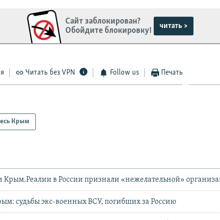
Сайт заблокирован?
читать >
Обойдите блокировку!
ся
Читать без VPN
Follow us
Печать
есь Крым
и Крым.Реалии в России признали «нежелательной» организ
рым: судьбы экс-военных ВСУ, погибших за Россию