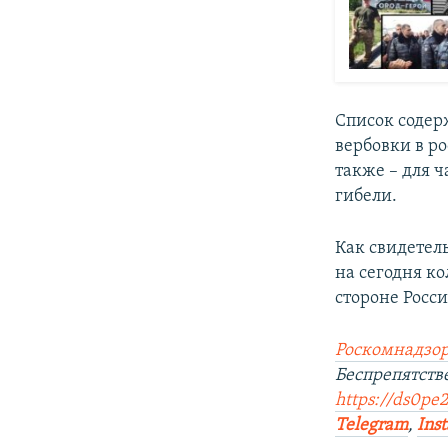
Список содер
вербовки в р
также – для ч
гибели.
Как свидетел
на сегодня к
стороне Росс
Роскомнадзор
Беспрепятст
https://ds0pe2
Telegram
,
Ins