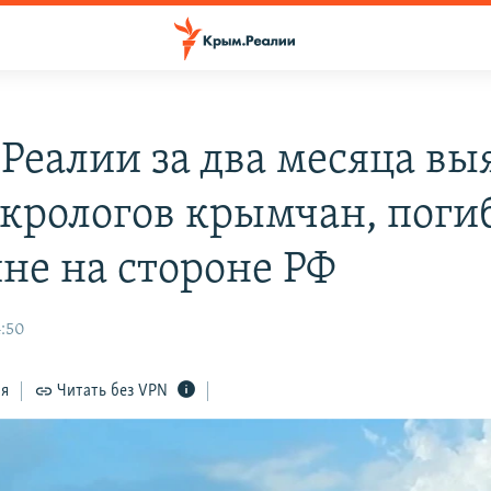
Реалии за два месяца вы
екрологов крымчан, пог
йне на стороне РФ
4:50
ся
Читать без VPN