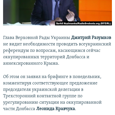
ПРИСОЕДИНЯЙТЕСЬ!
ПОБЕДИТЕЛЕЙ НЕ СУДЯТ?
КРЫМ.НЕПОКОРЕННЫЙ
ELIFBE
УКРАИНСКАЯ ПРОБЛЕМА КРЫМА
Глава Верховной Рады Украины
Дмитрий Разумков
Все сайты RFE/RL
не видит необходимости проводить всеукраинский
референдум по вопросам, касающимся сейчас
оккупированных территорий Донбасса и
аннексированного Крыма.
Об этом он заявил на брифинге в понедельник,
комментируя соответствующее предложение
председателя украинской делегации в
Трехсторонний контактной группе по
урегулированию ситуации на оккупированной
части Донбасса
Леонида Кравчука
.