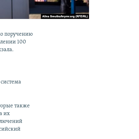
по поручению
елении 100
кзала.
 система
оторые также
а их
ключений
ссийский