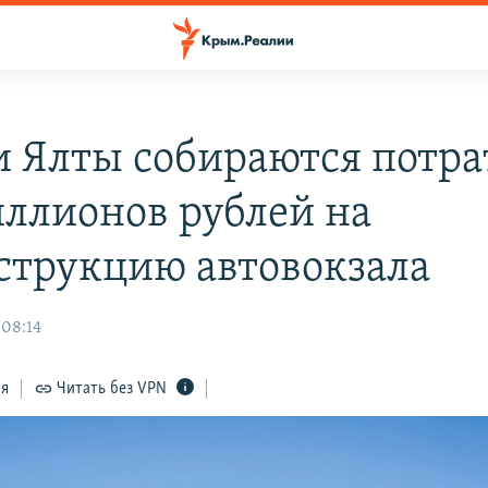
и Ялты собираются потра
иллионов рублей на
струкцию автовокзала
 08:14
ся
Читать без VPN