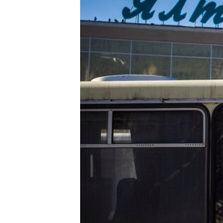
ПОБЕДИТЕЛЕЙ НЕ СУДЯТ?
КРЫМ.НЕПОКОРЕННЫЙ
ELIFBE
УКРАИНСКАЯ ПРОБЛЕМА КРЫМА