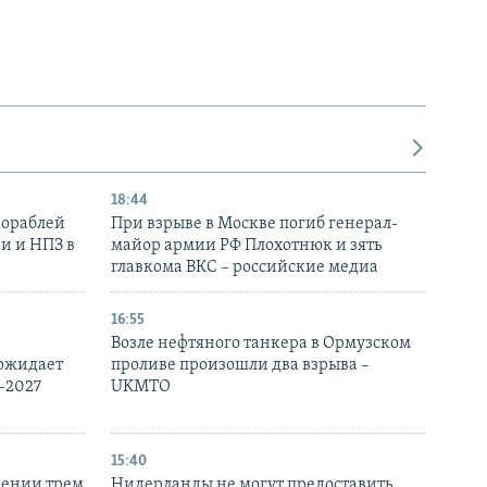
18:44
кораблей
При взрыве в Москве погиб генерал-
и и НПЗ в
майор армии РФ Плохотнюк и зять
главкома ВКС – российские медиа
16:55
Возле нефтяного танкера в Ормузском
 ожидает
проливе произошли два взрыва –
-2027
UKMTO
15:40
рении трем
Нидерланды не могут предоставить