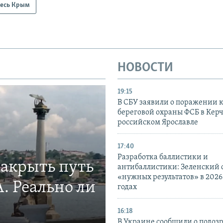
есь Крым
НОВОСТИ
19:15
В СБУ заявили о поражении 
береговой охраны ФСБ в Керч
российском Ярославле
17:40
Разработка баллистики и
закрыть путь
антибаллистики: Зеленский
«нужных результатов» в 2026
. Реально ли
годах
16:18
В Украине сообщили о подоз