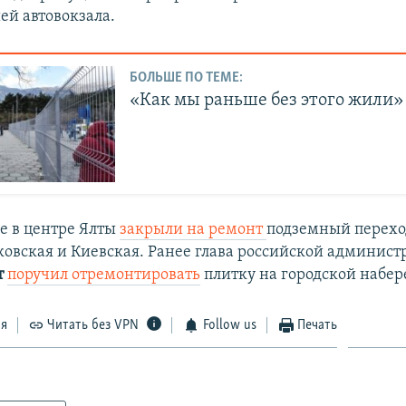
ей автовокзала.
БОЛЬШЕ ПО ТЕМЕ:
«Как мы раньше без этого жили»
ле в центре Ялты
закрыли на ремонт
подземный перех
овская и Киевская. Ранее глава российской админист
т
поручил отремонтировать
плитку на городской набе
ся
Читать без VPN
Follow us
Печать