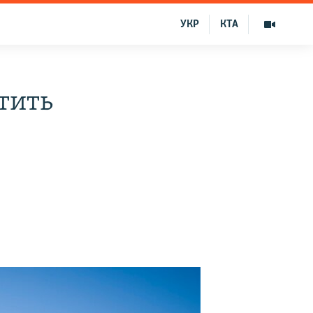
УКР
КТА
тить