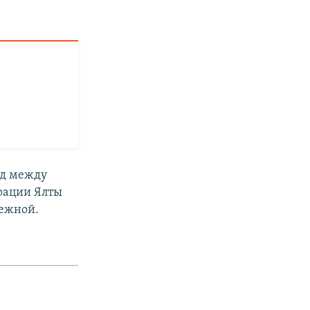
од между
рации Ялты
режной.