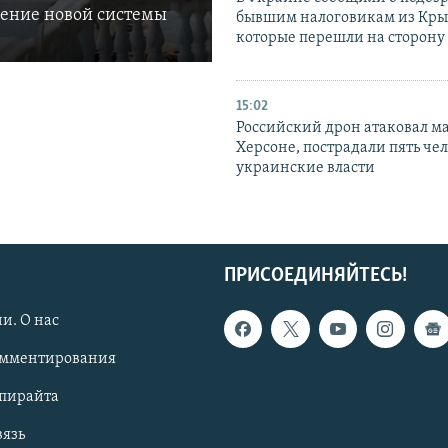
ление новой системы
бывшим налоговикам из Кры
которые перешли на сторону
15:02
Российский дрон атаковал м
Херсоне, пострадали пять чел
украинские власти
ПРИСОЕДИНЯЙТЕСЬ!
и. О нас
омментирования
опирайта
вязь