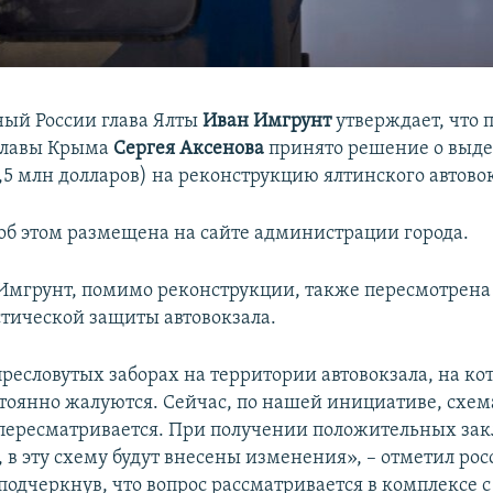
ый России глава Ялты
Иван Имгрунт
утверждает, что 
главы Крыма
Сергея Аксенова
принято решение о выд
,5 млн долларов) на реконструкцию ялтинского автово
б этом размещена на сайте администрации города.
Имгрунт, помимо реконструкции, также пересмотрена
тической защиты автовокзала.
пресловутых заборах на территории автовокзала, на к
тоянно жалуются. Сейчас, по нашей инициативе, схем
пересматривается. При получении положительных за
, в эту схему будут внесены изменения», – отметил ро
 подчеркнув, что вопрос рассматривается в комплексе с